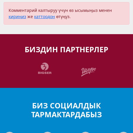
Комментарий калтыруу үчүн өз ысымыңыз менен
кириңиз
же
каттоодон
өтүңүз.
БИЗДИН ПАРТНЕРЛЕР
БИЗ СОЦИАЛДЫК
ТАРМАКТАРДАБЫЗ