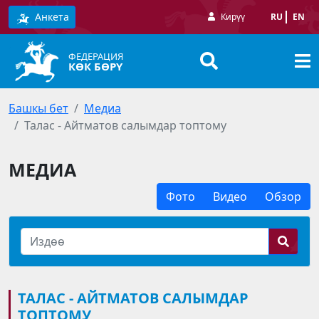
Анкета
Кирүү
RU
EN
ФЕДЕРАЦИЯ
КӨК БӨРҮ
Башкы бет
Медиа
Талас - Айтматов салымдар топтому
МЕДИА
Фото
Видео
Обзор
ТАЛАС - АЙТМАТОВ САЛЫМДАР
ТОПТОМУ