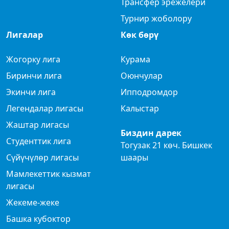
Трансфер эрежелери
Турнир жоболору
Лигалар
Көк бөрү
Жогорку лига
Курама
Биринчи лига
Оюнчулар
Экинчи лига
Ипподромдор
Легендалар лигасы
Калыстар
Жаштар лигасы
Биздин дарек
Студенттик лига
Тогузак 21 көч. Бишкек
Сүйүчүлөр лигасы
шаары
Мамлекеттик кызмат
лигасы
Жекеме-жеке
Башка кубоктор