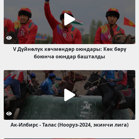
V Дүйнөлүк көчмөндөр оюндары: Көк бөрү
боюнча оюндар башталды
Ак-Илбирс - Талас (Нооруз-2024, экинчи лига)