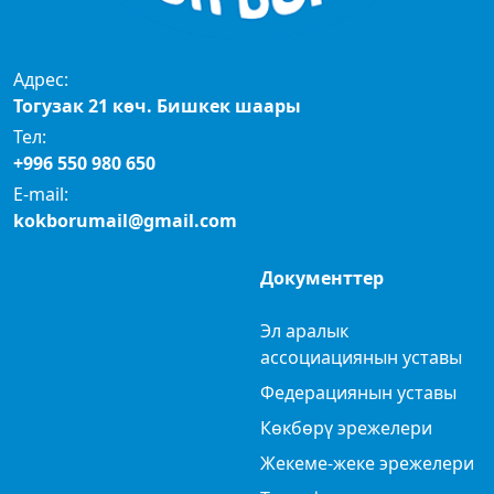
Адрес:
Тогузак 21 көч. Бишкек шаары
Тел:
+996 550 980 650
E-mail:
kokborumail@gmail.com
Документтер
Эл аралык
ассоциациянын уставы
Федерациянын уставы
Көкбөрү эрежелери
Жекеме-жеке эрежелери