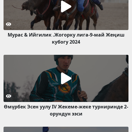
Мурас & Ийгилик .Жогорку лига-9-май Жеңиш
кубогу 2024
Өмүрбек Эсен уулу IV Жекеме-жеке турниринде 2-
орундун ээси