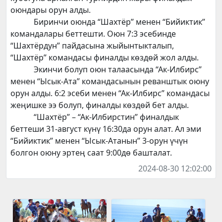
оюндары орун алды.
Биринчи оюнда “Шахтёр” менен “Бийиктик”
командалары беттешти. Оюн 7:3 эсебинде
“Шахтёрдун” пайдасына жыйынтыкталып,
“Шахтёр” командасы финалды көздөй жол алды.
Экинчи болуп оюн талаасында “Ак-Илбирс”
менен “Ысык-Ата” командасынын реванштык оюну
орун алды. 6:2 эсеби менен “Ак-Илбирс” командасы
жеңишке ээ болуп, финалды көздөй бет алды.
“Шахтёр” – “Ак-Илбирстин” финалдык
беттеши 31-август күнү 16:30да орун алат. Ал эми
“Бийиктик” менен “Ысык-Атанын” 3-орун үчүн
болгон оюну эртең саат 9:00дө башталат.
2024-08-30 12:02:00