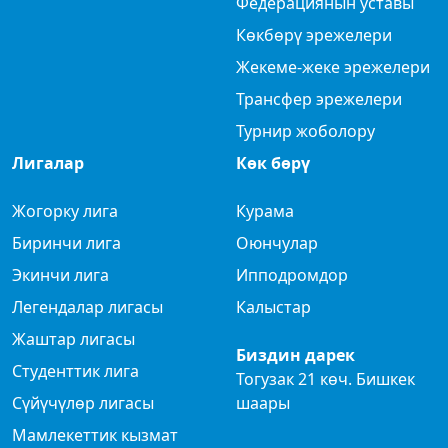
Федерациянын уставы
Көкбөрү эрежелери
Жекеме-жеке эрежелери
Трансфер эрежелери
Турнир жоболору
Лигалар
Көк бөрү
Жогорку лига
Курама
Биринчи лига
Оюнчулар
Экинчи лига
Ипподромдор
Легендалар лигасы
Калыстар
Жаштар лигасы
Биздин дарек
Студенттик лига
Тогузак 21 көч. Бишкек
Сүйүчүлөр лигасы
шаары
Мамлекеттик кызмат