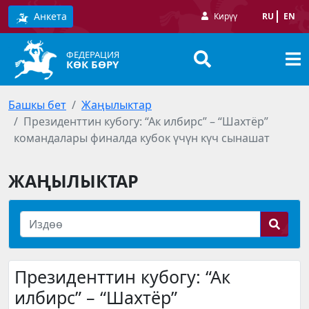
Анкета
Кирүү
RU
EN
ФЕДЕРАЦИЯ
КӨК БӨРҮ
Башкы бет
Жаңылыктар
Президенттин кубогу: “Ак илбирс” – “Шахтёр”
командалары финалда кубок үчүн күч сынашат
ЖАҢЫЛЫКТАР
Президенттин кубогу: “Ак
илбирс” – “Шахтёр”