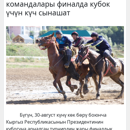
командалары финалда кубок
үчүн күч сынашат
Бүгүн, 30-август күнү көк бөрү боюнча
Кыргыз Республикасынын Президентинин
кубогуна арналган турнирдин жары финалдык