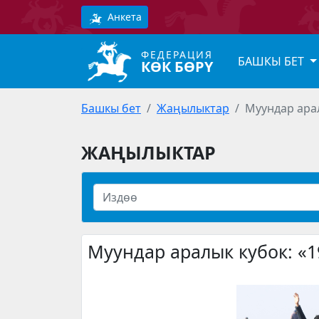
Анкета
ФЕДЕРАЦИЯ
БАШКЫ БЕТ
КӨК БӨРҮ
Башкы бет
Жаңылыктар
Муундар ара
ЖАҢЫЛЫКТАР
Муундар аралык кубок: «