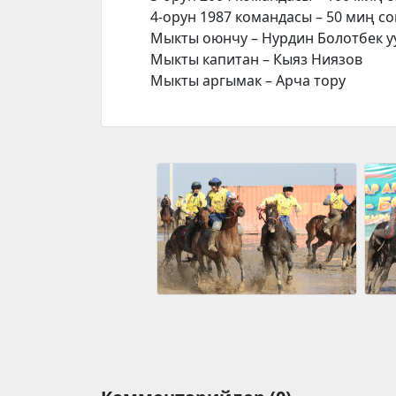
4-орун 1987 командасы – 50 миң с
Мыкты оюнчу – Нурдин Болотбек у
Мыкты капитан – Кыяз Ниязов
Мыкты аргымак – Арча тору