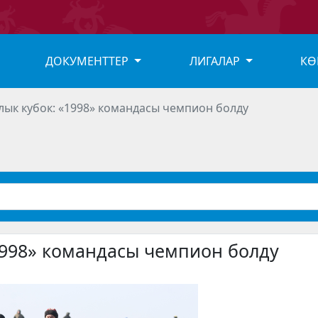
ДОКУМЕНТТЕР
ЛИГАЛАР
КӨ
лык кубок: «1998» командасы чемпион болду
1998» командасы чемпион болду