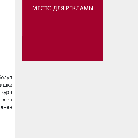
болуп
ңишке
 курч
 эсеп
менен