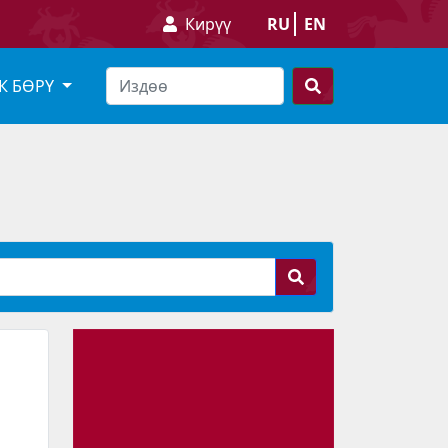
Кирүү
RU
EN
К БӨРҮ