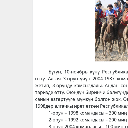
Б
үгүн, 10-ноябрь күнү Республи
өттү. Алгач 3-орун үчүн 2004-1987 ко
жетип, 3-орунду камсыздады.
Андан со
таризде өттү. Оюндун биринчи бөлүгүнд
санын өзгөртүүгө мүмкүн болгон жок. О
1998дер
алгачкы ирет өткөн Республик
1-орун – 1998 командасы – 300 миң
2-орун – 1992 командасы – 200 миң
3-орун 2004 командасы – 100 миң 