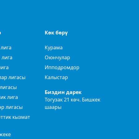
р
Көк бөрү
 лига
Курама
 лига
Оюнчулар
лига
Ипподромдор
лар лигасы
Калыстар
лигасы
Биздин дарек
ик лига
Тогузак 21 көч. Бишкек
өр лигасы
шаары
ттик кызмат
жеке