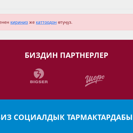
менен
кириңиз
же
каттоодон
өтүңүз.
БИЗДИН ПАРТНЕРЛЕР
БИЗ СОЦИАЛДЫК ТАРМАКТАРДАБЫ