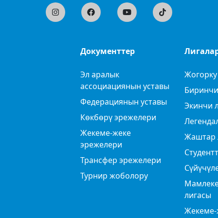
Документтер
Лигала
Эл аралык
Жогорку
ассоциациянын уставы
Биринчи
Федерациянын уставы
Экинчи 
Көкбөрү эрежелери
Легенда
Жекеме-жеке
Жаштар 
эрежелери
Студентт
Трансфер эрежелери
Сүйүчүл
Турнир жоболору
Мамлеке
лигасы
Жекеме-