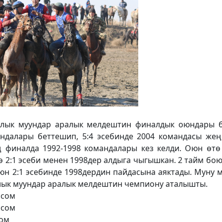
калык муундар аралык мелдештин финалдык оюндары 
мандалары беттешип, 5:4 эсебинде 2004 командасы же
ң финалда 1992-1998 командалары кез келди. Оюн өтө
ө 2:1 эсеби менен 1998дер алдыга чыгышкан. 2 тайм бою
юн 2:1 эсебинде 1998дердин пайдасына аяктады. Муну 
алык муундар аралык мелдештин чемпиону
аталышты.
 сом
 сом
сом