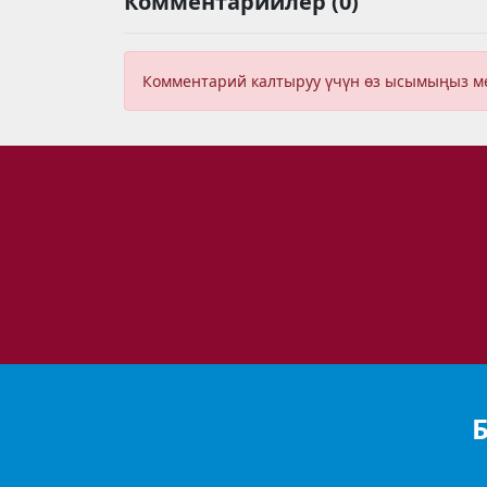
Комментарийлер (0)
Комментарий калтыруу үчүн өз ысымыңыз 