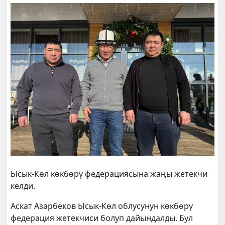
Ысык-Көл көкбөрү федерациясына жаңы жетекчи
келди.
Аскат Азарбеков Ысык-Көл облусунун көкбөрү
федерация жетекчиси болуп дайындалды. Бул