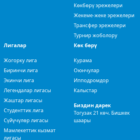
Көкбөрү эрежелери
Жекеме-жеке эрежелери
Трансфер эрежелери
Турнир жоболору
Лигалар
Көк бөрү
Жогорку лига
Курама
Биринчи лига
Оюнчулар
Экинчи лига
Ипподромдор
Легендалар лигасы
Калыстар
Жаштар лигасы
Биздин дарек
Студенттик лига
Тогузак 21 көч. Бишкек
Сүйүчүлөр лигасы
шаары
Мамлекеттик кызмат
лигасы