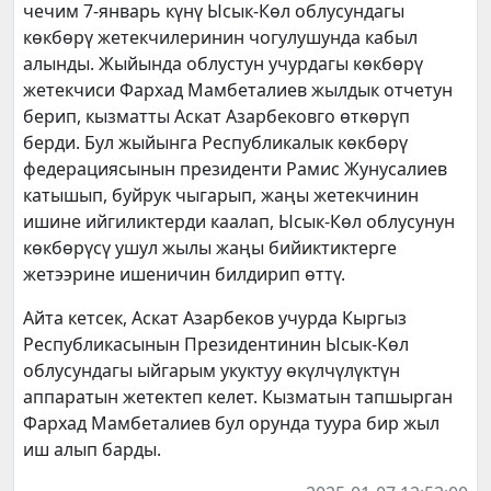
чечим 7-январь күнү Ысык-Көл облусундагы
көкбөрү жетекчилеринин чогулушунда кабыл
алынды. Жыйында облустун учурдагы көкбөрү
жетекчиси Фархад Мамбеталиев жылдык отчетун
берип, кызматты Аскат Азарбековго өткөрүп
берди. Бул жыйынга Республикалык көкбөрү
федерациясынын президенти Рамис Жунусалиев
катышып, буйрук чыгарып, жаңы жетекчинин
ишине ийгиликтерди каалап, Ысык-Көл облусунун
көкбөрүсү ушул жылы жаңы бийиктиктерге
жетээрине ишеничин билдирип өттү.
Айта кетсек, Аскат Азарбеков учурда Кыргыз
Республикасынын Президентинин Ысык-Көл
облусундагы ыйгарым укуктуу өкүлчүлүктүн
аппаратын жетектеп келет. Кызматын тапшырган
Фархад Мамбеталиев бул орунда туура бир жыл
иш алып барды.