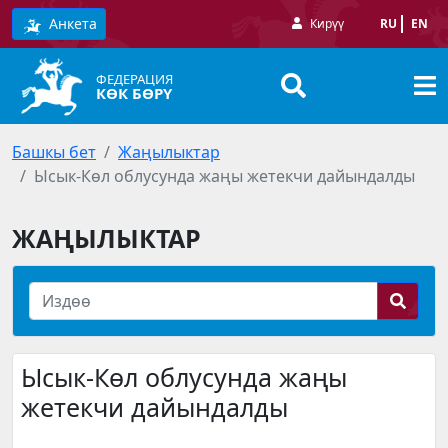
Анкета
Кирүү
RU
EN
ФЕДЕРАЦИЯ
КӨК БӨРҮ
Башкы бет
Жаңылыктар
Ысык-Көл облусунда жаңы жетекчи дайындалды
ЖАҢЫЛЫКТАР
Ысык-Көл облусунда жаңы
жетекчи дайындалды