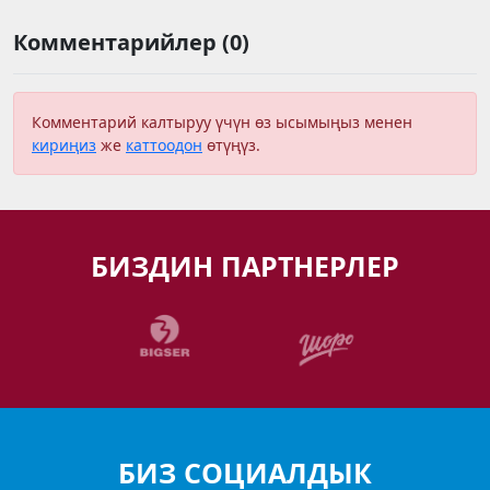
Комментарийлер (0)
Комментарий калтыруу үчүн өз ысымыңыз менен
кириңиз
же
каттоодон
өтүңүз.
БИЗДИН ПАРТНЕРЛЕР
БИЗ СОЦИАЛДЫК