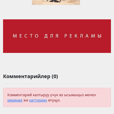
Комментарийлер (0)
Комментарий калтыруу үчүн өз ысымыңыз менен
кириңиз
же
каттоодон
өтүңүз.