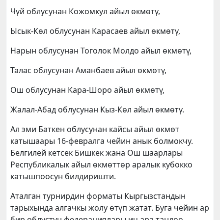
Чүй облусунан Кожомкул айыл өкмөтү,
Ысык-Көл облусунан Карасаев айыл өкмөтү,
Нарын облусунан Тоголок Молдо айыл өкмөтү,
Талас облусунан Аманбаев айыл өкмөтү,
Ош облусунан Кара-Шоро айыл өкмөтү,
Жалал-Абад облусунан Кыз-Көл айыл өкмөтү.
Ал эми Баткен облусунан кайсы айыл өкмөт
катышаары 16-февралга чейин анык болмокчу.
Белгилей кетсек Бишкек жана Ош шаарлары
Республикалык айыл өкмөттөр аралык кубокко
катышпоосун билдиришти.
Аталган турнирдин форматы Кыргызстандын
тарыхында алгачкы жолу өтүп жатат. Буга чейин ар
бир облустун федерациялары ич ара тандоо