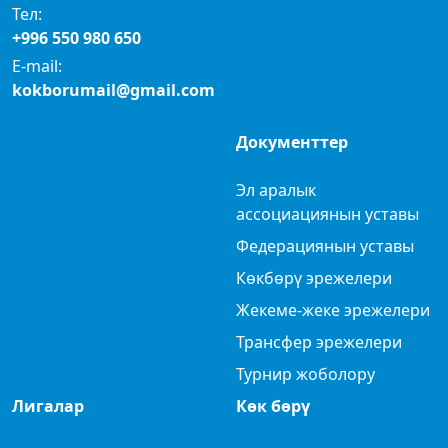
Тел:
+996 550 980 650
E-mail:
kokborumail@gmail.com
Документтер
Эл аралык
ассоциациянын уставы
Федерациянын уставы
Көкбөрү эрежелери
Жекеме-жеке эрежелери
Трансфер эрежелери
Турнир жоболору
Лигалар
Көк бөрү