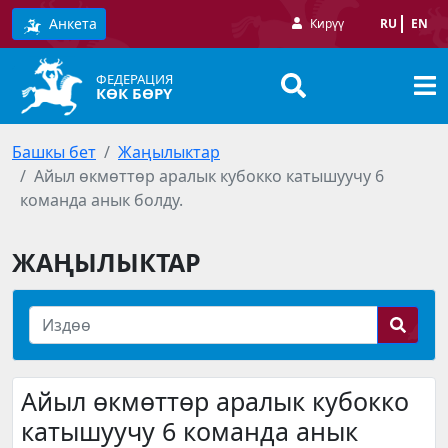
Анкета
Кирүү
RU
EN
ФЕДЕРАЦИЯ
КӨК БӨРҮ
Башкы бет
Жаңылыктар
Айыл өкмөттөр аралык кубокко катышуучу 6
команда анык болду.
ЖАҢЫЛЫКТАР
Айыл өкмөттөр аралык кубокко
катышуучу 6 команда анык