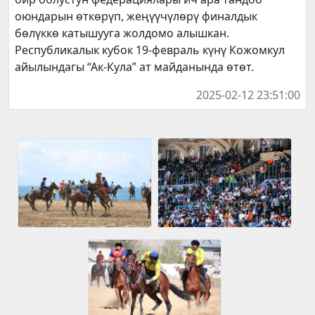
оюндарын өткөрүп, жеңүүчүлөрү финалдык
бөлүккө катышууга жолдомо алышкан.
Республикалык кубок 19-февраль күнү Кожомкул
айылындагы “Ак-Кула” ат майданында өтөт.
2025-02-12 23:51:00