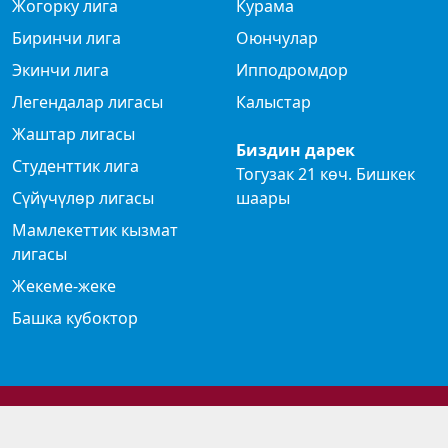
Жогорку лига
Курама
Биринчи лига
Оюнчулар
Экинчи лига
Ипподромдор
Легендалар лигасы
Калыстар
Жаштар лигасы
Биздин дарек
Студенттик лига
Тогузак 21 көч. Бишкек
Сүйүчүлөр лигасы
шаары
Мамлекеттик кызмат
лигасы
Жекеме-жеке
Башка кубоктор
© 2024 Көк бөрү федерациясы
Privacy Policy