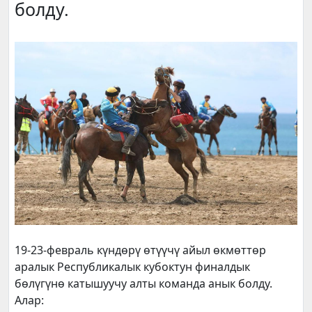
болду.
19-23-февраль күндөрү өтүүчү айыл өкмөттөр
аралык Республикалык кубоктун финалдык
бөлүгүнө катышуучу алты команда анык болду.
Алар: