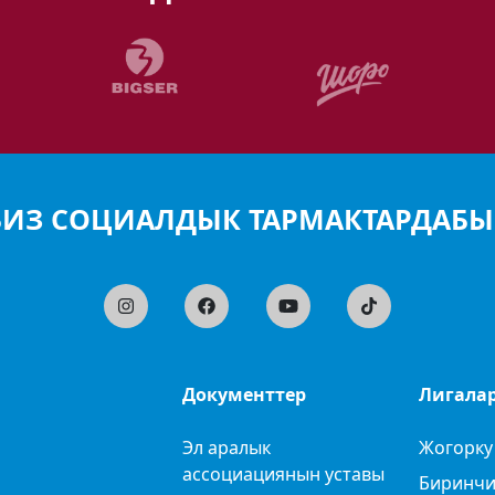
БИЗ СОЦИАЛДЫК ТАРМАКТАРДАБЫ
Документтер
Лигала
Эл аралык
Жогорку
ассоциациянын уставы
Биринчи