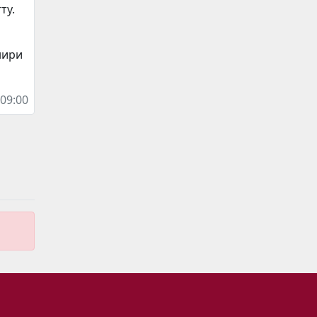
ту.
нири
:09:00