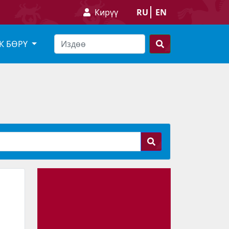
Кирүү
RU
EN
К БӨРҮ