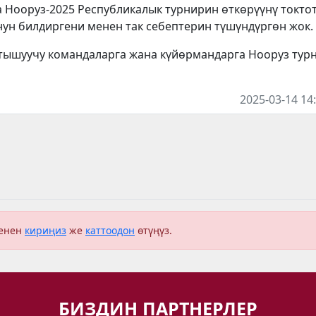
 Нооруз-2025 Республикалык турнирин өткөрүүнү токтот
ун билдиргени менен так себептерин түшүндүргөн жок.
атышуучу командаларга жана күйөрмандарга Нооруз тур
2025-03-14 14
менен
кириңиз
же
каттоодон
өтүңүз.
БИЗДИН ПАРТНЕРЛЕР