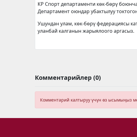
КР Спорт департаменти көк-бөрү боюнча
Департамент оюндар убактылуу токтогон
Ушундан улам, көк-бөрү федерациясы к
уланбай калганын жарыялоого аргасыз.
Комментарийлер (0)
Комментарий калтыруу үчүн өз ысымыңыз 