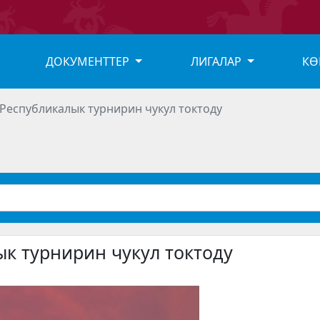
ДОКУМЕНТТЕР
ЛИГАЛАР
КӨ
Республикалык турнирин чукул токтоду
ык турнирин чукул токтоду