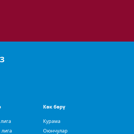
З
р
Көк бөрү
 лига
Курама
 лига
Оюнчулар