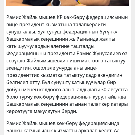
Рамис Жайлымышев КР көк-бөрү федерациясынын
вице-президент кызматына талапкерлиги
сунушталды. Бул сунуш федерациянын бүгүнкү
башкармалык кеңешинин жыйынында жалпы
катышуучулардын элегине ташталды.
Федерацияныны президенти Рамис Жунусалиев өз
сөзүндө Жайлымышевдин иши мактоого татыктуу
экендигин, ошол эле учурда аны вице-
президенттик кызматка татыктуу кадр экендигин
белгилеп өттү. Бул сунушту катышуучулар бир
добуш менен колдоого алып, алдыдагы 30-августта
боло турчу көк-бөрү федерациянын курултайында
Башкармалык кеңешинин атынан талапкер катары
көрсөтүүгө макулдугун берди.
Рамис Жайлымышев көк-бөрү федерациясында
Башкы катчылылык кызматты аркалап келет. Ал