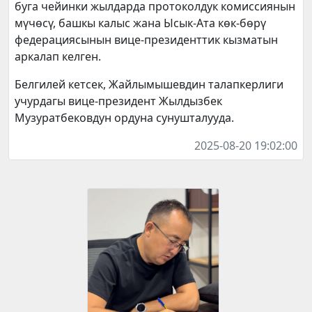
буга чейинки жылдарда протоколдук комиссиянын
мүчөсү, башкы калыс жана Ысык-Ата көк-бөрү
федерациясынын вице-президенттик кызматын
аркалап келген.
Белгилей кетсек, Жайлымышевдин талапкерлиги
учурдагы вице-президент Жылдызбек
Музуратбековдун ордуна сунушталууда.
2025-08-20 19:02:00