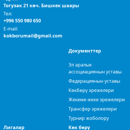
Тогузак 21 көч. Бишкек шаары
Тел:
+996 550 980 650
E-mail:
kokborumail@gmail.com
Документтер
Эл аралык
ассоциациянын уставы
Федерациянын уставы
Көкбөрү эрежелери
Жекеме-жеке эрежелери
Трансфер эрежелери
Турнир жоболору
Лигалар
Көк бөрү