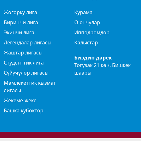
Жогорку лига
Курама
Биринчи лига
Оюнчулар
Экинчи лига
Ипподромдор
Легендалар лигасы
Калыстар
Жаштар лигасы
Биздин дарек
Студенттик лига
Тогузак 21 көч. Бишкек
Сүйүчүлөр лигасы
шаары
Мамлекеттик кызмат
лигасы
Жекеме-жеке
Башка кубоктор