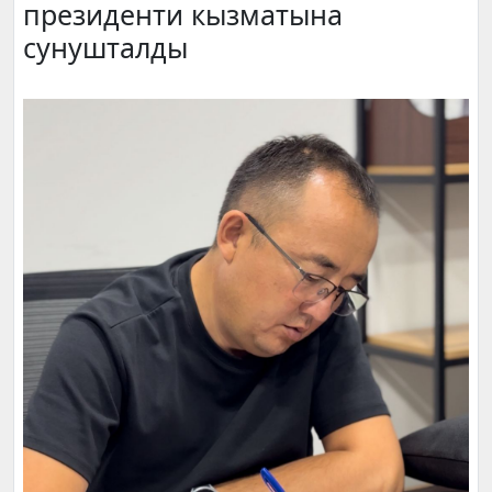
президенти кызматына
сунушталды