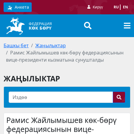
Анкета
Кирүү
RU
EN
ФЕДЕРАЦИЯ
КӨК БӨРҮ
Башкы бет
Жаңылыктар
Рамис Жайлымышев көк-бөрү федерациясынын
вице-президенти кызматына сунушталды
ЖАҢЫЛЫКТАР
Рамис Жайлымышев көк-бөрү
федерациясынын вице-