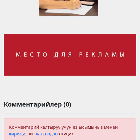
Комментарийлер (0)
Комментарий калтыруу үчүн өз ысымыңыз менен
кириңиз
же
каттоодон
өтүңүз.