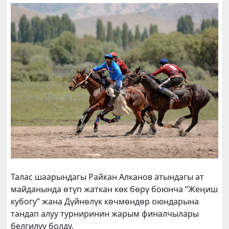
Талас
шаарындагы
Райкан Алканов атындагы ат
майданы
нда өтүп жаткан көк бөрү боюнча “Жеңиш
кубогу” жана Дүйнөлүк көчмөндөр оюндарына
тандап алуу турниринин жарым финалчылары
белгилүү болду.