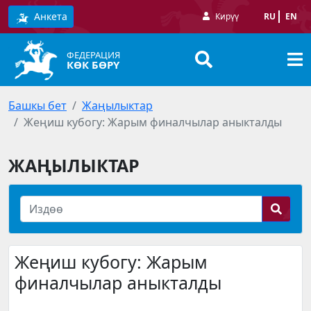
Анкета
Кирүү
RU
EN
ФЕДЕРАЦИЯ
КӨК БӨРҮ
Башкы бет
Жаңылыктар
Жеңиш кубогу: Жарым финалчылар аныкталды
ЖАҢЫЛЫКТАР
Жеңиш кубогу: Жарым
финалчылар аныкталды