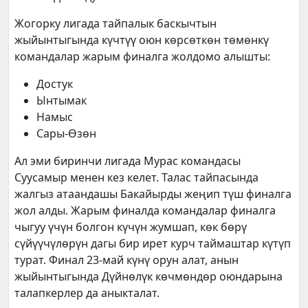
Жогорку лигада тайпалык баскычтын
жыйынтыгында күчтүү оюн көрсөткөн төмөнкү
командалар жарым финалга жолдомо алышты:
Достук
Ынтымак
Намыс
Сары-Өзөн
Ал эми биринчи лигада Мурас командасы
Суусамыр менен кез келет. Талас тайпасында
жалгыз атаандашы Бакайырды жеңип түш финалга
жол алды. Жарым финалда командалар финалга
чыгуу үчүн болгон күчүн жумшап, көк бөрү
сүйүүчүлөрүн дагы бир ирет курч таймаштар күтүп
турат. Финал 23-май күнү орун алат, анын
жыйынтыгында Дүйнөлүк көчмөндөр оюндарына
талапкерлер да аныкталат.