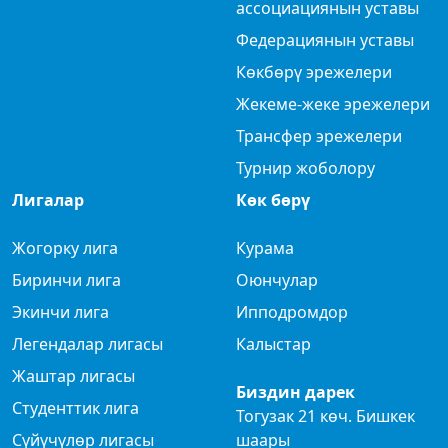
ассоциациянын уставы
Федерациянын уставы
Көкбөрү эрежелери
Жекеме-жеке эрежелери
Трансфер эрежелери
Турнир жоболору
Лигалар
Көк бөрү
Жогорку лига
Курама
Биринчи лига
Оюнчулар
Экинчи лига
Ипподромдор
Легендалар лигасы
Калыстар
Жаштар лигасы
Биздин дарек
Студенттик лига
Тогузак 21 көч. Бишкек
Сүйүчүлөр лигасы
шаары