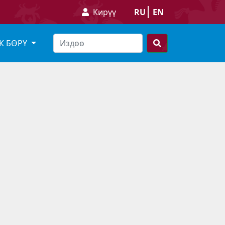
Кирүү
RU
EN
К БӨРҮ