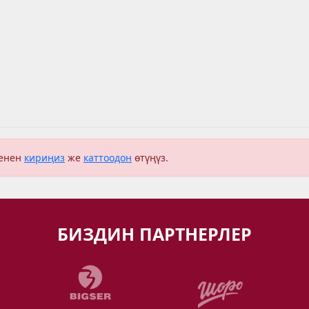
менен
кириңиз
же
каттоодон
өтүңүз.
БИЗДИН ПАРТНЕРЛЕР