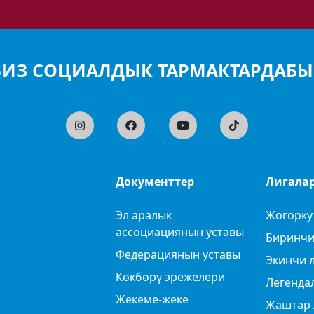
БИЗ СОЦИАЛДЫК ТАРМАКТАРДАБЫ
Документтер
Лигала
Эл аралык
Жогорку
ассоциациянын уставы
Биринчи
Федерациянын уставы
Экинчи 
Көкбөрү эрежелери
Легенда
Жекеме-жеке
Жаштар 