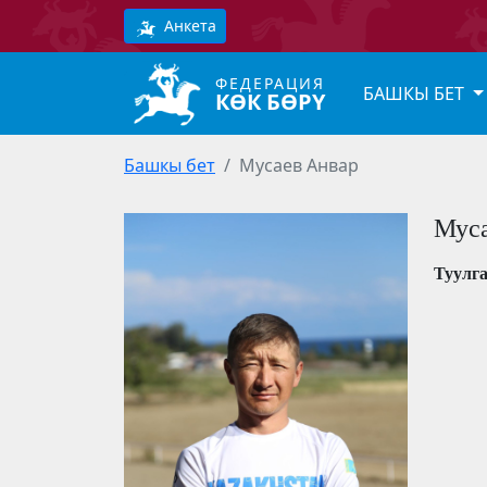
Анкета
ФЕДЕРАЦИЯ
БАШКЫ БЕТ
КӨК БӨРҮ
Башкы бет
Мусаев Анвар
Муса
Туулг