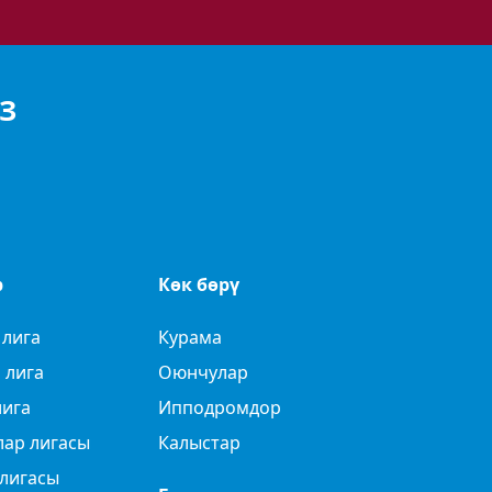
З
р
Көк бөрү
 лига
Курама
 лига
Оюнчулар
лига
Ипподромдор
лар лигасы
Калыстар
лигасы