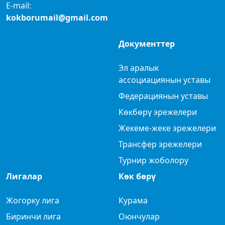
E-mail:
kokborumail@gmail.com
Документтер
Эл аралык
ассоциациянын уставы
Федерациянын уставы
Көкбөрү эрежелери
Жекеме-жеке эрежелери
Трансфер эрежелери
Турнир жоболору
Лигалар
Көк бөрү
Жогорку лига
Курама
Биринчи лига
Оюнчулар