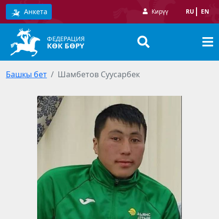
Анкета
Кирүү
RU
EN
ФЕДЕРАЦИЯ
КӨК БӨРҮ
Башкы бет
Шамбетов Суусарбек