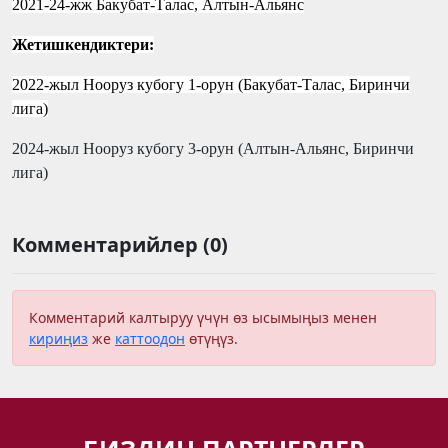
2021-24-жж Бакубат-Талас, Алтын-Альянс
Жетишкендиктери:
2022-жыл Нооруз кубогу 1-орун (Бакубат-Талас, Биринчи
лига)
2024-жыл Нооруз кубогу
3
-орун (
Алтын-Альянс, Биринчи
лига
)
Комментарийлер (0)
Комментарий калтыруу үчүн өз ысымыңыз менен
кириңиз
же
каттоодон
өтүңүз.