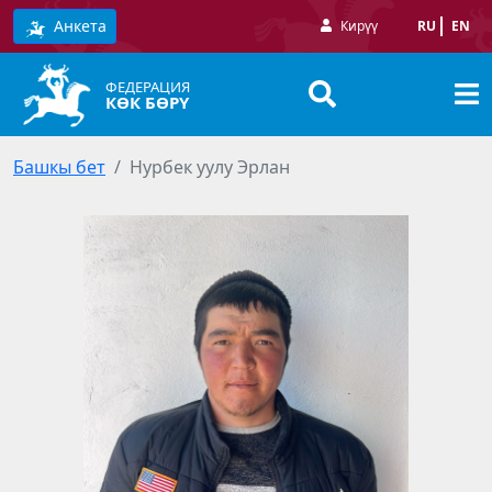
Анкета
Кирүү
RU
EN
ФЕДЕРАЦИЯ
КӨК БӨРҮ
Башкы бет
Нурбек уулу Эрлан