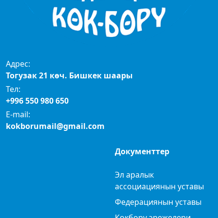
Адрес:
Тогузак 21 көч. Бишкек шаары
Тел:
+996 550 980 650
E-mail:
kokborumail@gmail.com
Документтер
Эл аралык
ассоциациянын уставы
Федерациянын уставы
Көкбөрү эрежелери