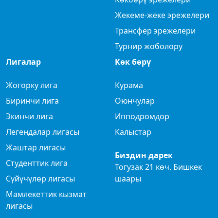
Жекеме-жеке эрежелери
Трансфер эрежелери
Турнир жоболору
Лигалар
Көк бөрү
Жогорку лига
Курама
Биринчи лига
Оюнчулар
Экинчи лига
Ипподромдор
Легендалар лигасы
Калыстар
Жаштар лигасы
Биздин дарек
Студенттик лига
Тогузак 21 көч. Бишкек
Сүйүчүлөр лигасы
шаары
Мамлекеттик кызмат
лигасы