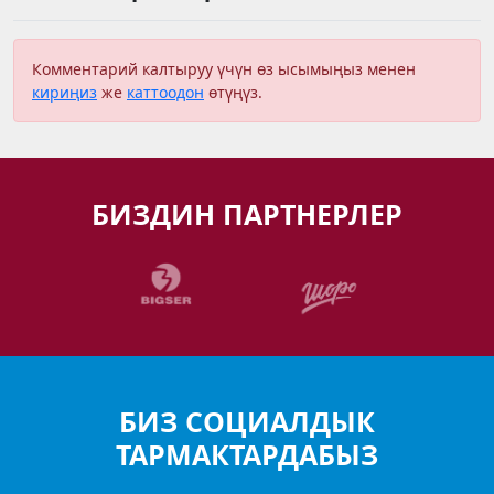
Комментарий калтыруу үчүн өз ысымыңыз менен
кириңиз
же
каттоодон
өтүңүз.
БИЗДИН ПАРТНЕРЛЕР
БИЗ СОЦИАЛДЫК
ТАРМАКТАРДАБЫЗ