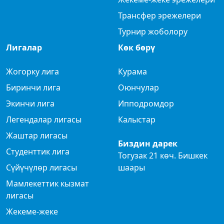
Трансфер эрежелери
Турнир жоболору
Лигалар
Көк бөрү
Жогорку лига
Курама
Биринчи лига
Оюнчулар
Экинчи лига
Ипподромдор
Легендалар лигасы
Калыстар
Жаштар лигасы
Биздин дарек
Студенттик лига
Тогузак 21 көч. Бишкек
Сүйүчүлөр лигасы
шаары
Мамлекеттик кызмат
лигасы
Жекеме-жеке