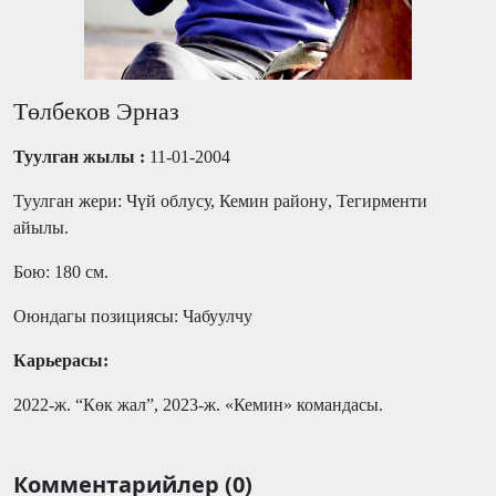
Төлбеков Эрназ
Туулган жылы :
11-01-2004
Туулган жери: Чүй облусу,
Кемин
району
,
Тегирменти
айылы
.
Бою:
180
см.
Оюндагы позициясы
:
Чабуулчу
Карьерасы:
2022-
ж
.
“
Көк
жал
”
,
2023-
ж
. «
Кемин
»
командасы
.
Комментарийлер (0)