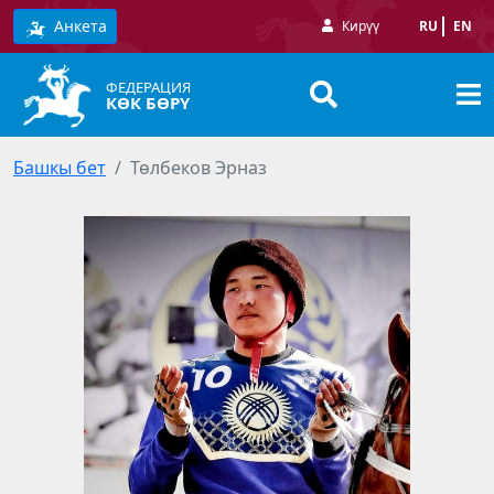
Анкета
Кирүү
RU
EN
ФЕДЕРАЦИЯ
КӨК БӨРҮ
Башкы бет
Төлбеков Эрназ