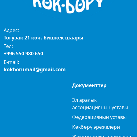
Адрес:
Тогузак 21 көч. Бишкек шаары
Тел:
+996 550 980 650
E-mail:
kokborumail@gmail.com
Документтер
Эл аралык
ассоциациянын уставы
Федерациянын уставы
Көкбөрү эрежелери
Жекеме-жеке эрежелери