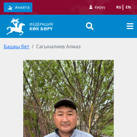
Анкета
Кирүү
RU
EN
ФЕДЕРАЦИЯ
КӨК БӨРҮ
Башкы бет
Сагыналиев Алмаз