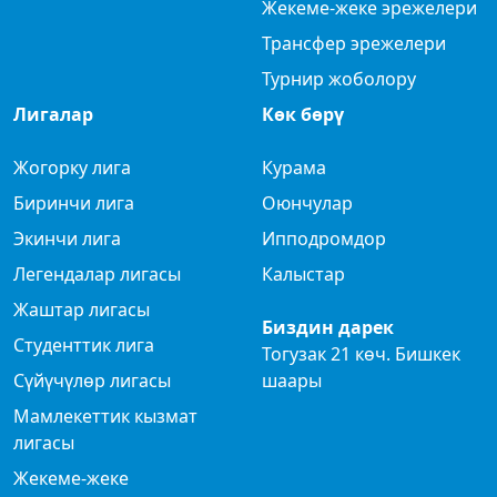
Жекеме-жеке эрежелери
Трансфер эрежелери
Турнир жоболору
Лигалар
Көк бөрү
Жогорку лига
Курама
Биринчи лига
Оюнчулар
Экинчи лига
Ипподромдор
Легендалар лигасы
Калыстар
Жаштар лигасы
Биздин дарек
Студенттик лига
Тогузак 21 көч. Бишкек
Сүйүчүлөр лигасы
шаары
Мамлекеттик кызмат
лигасы
Жекеме-жеке