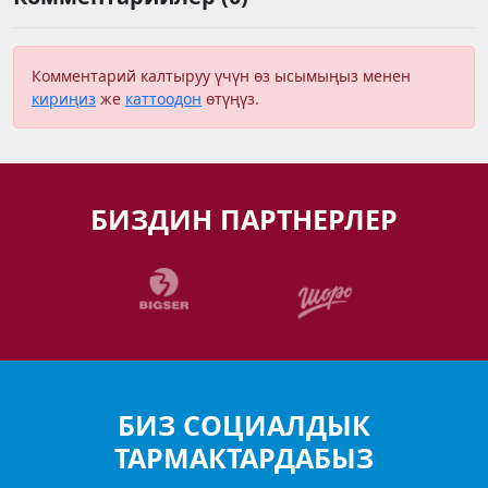
Комментарий калтыруу үчүн өз ысымыңыз менен
кириңиз
же
каттоодон
өтүңүз.
БИЗДИН ПАРТНЕРЛЕР
БИЗ СОЦИАЛДЫК
ТАРМАКТАРДАБЫЗ