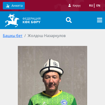
Анкета
Кирүү
RU
EN
ФЕДЕРАЦИЯ
КӨК БӨРҮ
Башкы бет
Жолдош Назаркулов