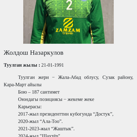
Жолдош Назаркулов
Туулган жылы :
21-01-1991
Туулган жери − Жала-Абад облусу, Сузак району,
Кара-Март айылы
Бою – 187 сантимет
Оюндагы позициясы − жекеме жеке
Карьерасы:
2017-жыл президенттин кубогунда “Достук”,
2020-жыл “Ала-Тоо”.
2021-2023-жыл “Жаштык”.
2024-жыл "Шахтёр".