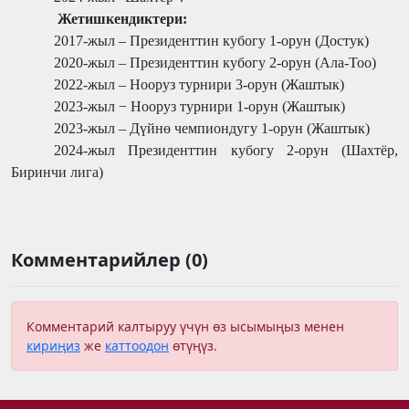
Жетишкендиктери:
2017-жыл – Президенттин кубогу 1-орун (Достук)
2020-жыл – Президенттин кубогу 2-орун (Ала-Тоо)
2022-жыл – Нооруз турнири 3-орун (Жаштык)
2023-жыл − Нооруз турнири 1-орун (Жаштык)
2023-жыл – Дүйнө чемпиондугу 1-орун (Жаштык)
2024-жыл Президенттин кубогу 2-орун (
Шахтёр,
Биринчи лига
)
Комментарийлер (0)
Комментарий калтыруу үчүн өз ысымыңыз менен
кириңиз
же
каттоодон
өтүңүз.