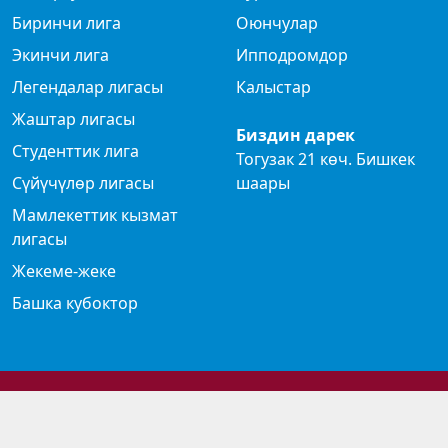
Биринчи лига
Оюнчулар
Экинчи лига
Ипподромдор
Легендалар лигасы
Калыстар
Жаштар лигасы
Биздин дарек
Студенттик лига
Тогузак 21 көч. Бишкек
Сүйүчүлөр лигасы
шаары
Мамлекеттик кызмат
лигасы
Жекеме-жеке
Башка кубоктор
© 2024 Көк бөрү федерациясы
Privacy Policy