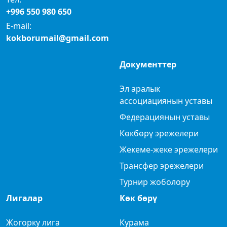
+996 550 980 650
E-mail:
kokborumail@gmail.com
Документтер
Эл аралык
ассоциациянын уставы
Федерациянын уставы
Көкбөрү эрежелери
Жекеме-жеке эрежелери
Трансфер эрежелери
Турнир жоболору
Лигалар
Көк бөрү
Жогорку лига
Курама