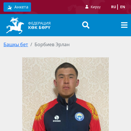
Анкета
Кирүү
RU
EN
ФЕДЕРАЦИЯ
КӨК БӨРҮ
Башкы бет
Борбиев Эрлан