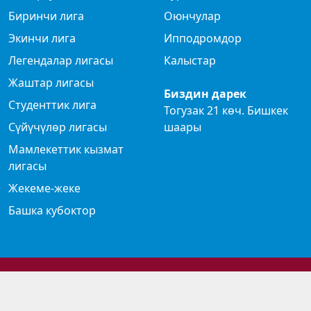
Биринчи лига
Оюнчулар
Экинчи лига
Ипподромдор
Легендалар лигасы
Калыстар
Жаштар лигасы
Биздин дарек
Студенттик лига
Тогузак 21 көч. Бишкек
Сүйүчүлөр лигасы
шаары
Мамлекеттик кызмат
лигасы
Жекеме-жеке
Башка кубоктор
© 2024 Көк бөрү федерациясы
Privacy Policy