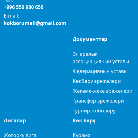
+996 550 980 650
E-mail:
kokborumail@gmail.com
Документтер
Эл аралык
ассоциациянын уставы
Федерациянын уставы
Көкбөрү эрежелери
Жекеме-жеке эрежелери
Трансфер эрежелери
Турнир жоболору
Лигалар
Көк бөрү
Жогорку лига
Курама