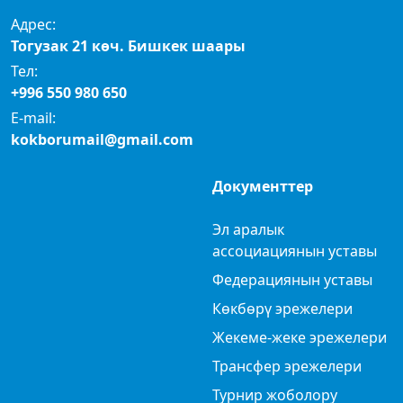
Адрес:
Тогузак 21 көч. Бишкек шаары
Тел:
+996 550 980 650
E-mail:
kokborumail@gmail.com
Документтер
Эл аралык
ассоциациянын уставы
Федерациянын уставы
Көкбөрү эрежелери
Жекеме-жеке эрежелери
Трансфер эрежелери
Турнир жоболору