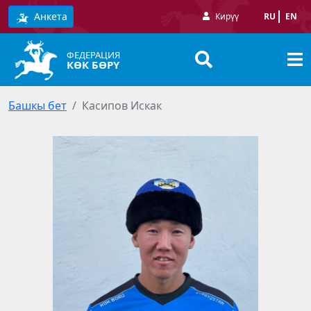
Анкета
Кирүү
RU
EN
ФЕДЕРАЦИЯ
КӨК БӨРҮ
Башкы бет
Касипов Искак