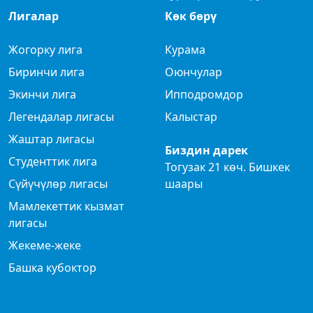
Лигалар
Көк бөрү
Жогорку лига
Курама
Биринчи лига
Оюнчулар
Экинчи лига
Ипподромдор
Легендалар лигасы
Калыстар
Жаштар лигасы
Биздин дарек
Студенттик лига
Тогузак 21 көч. Бишкек
Сүйүчүлөр лигасы
шаары
Мамлекеттик кызмат
лигасы
Жекеме-жеке
Башка кубоктор