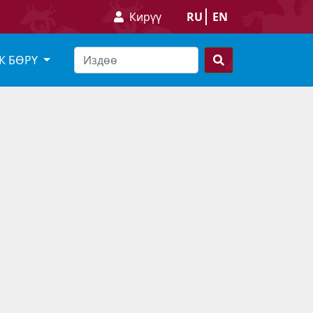
Кирүү
RU
EN
К БӨРҮ