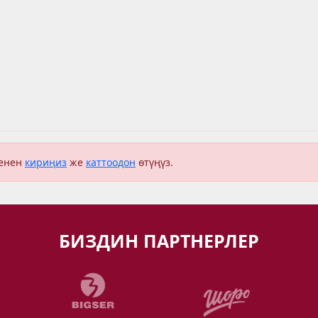
менен
кириңиз
же
каттоодон
өтүңүз.
БИЗДИН ПАРТНЕРЛЕР