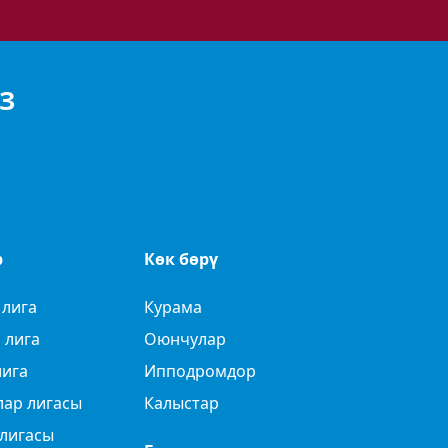
З
р
Көк бөрү
 лига
Курама
 лига
Оюнчулар
лига
Ипподромдор
лар лигасы
Калыстар
лигасы