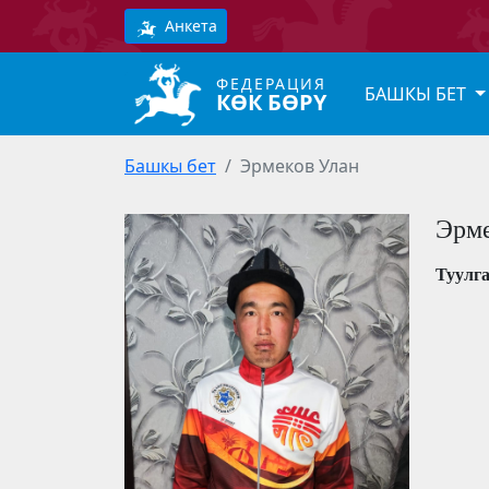
Анкета
ФЕДЕРАЦИЯ
БАШКЫ БЕТ
КӨК БӨРҮ
Башкы бет
Эрмеков Улан
Эрме
Туулг