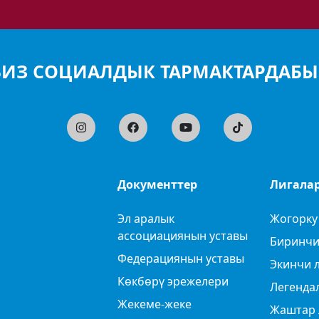
БИЗ СОЦИАЛДЫК ТАРМАКТАРДАБЫ
Документтер
Лигала
Эл аралык
Жогорку
ассоциациянын уставы
Биринчи
Федерациянын уставы
Экинчи 
Көкбөрү эрежелери
Легенда
Жекеме-жеке
Жаштар 