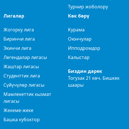
Турнир жоболору
Лигалар
Көк бөрү
Жогорку лига
Курама
Биринчи лига
Оюнчулар
Экинчи лига
Ипподромдор
Легендалар лигасы
Калыстар
Жаштар лигасы
Биздин дарек
Студенттик лига
Тогузак 21 көч. Бишкек
Сүйүчүлөр лигасы
шаары
Мамлекеттик кызмат
лигасы
Жекеме-жеке
Башка кубоктор