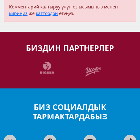
Комментарий калтыруу үчүн өз ысымыңыз менен
кириңиз
же
каттоодон
өтүңүз.
БИЗДИН ПАРТНЕРЛЕР
БИЗ СОЦИАЛДЫК
ТАРМАКТАРДАБЫЗ