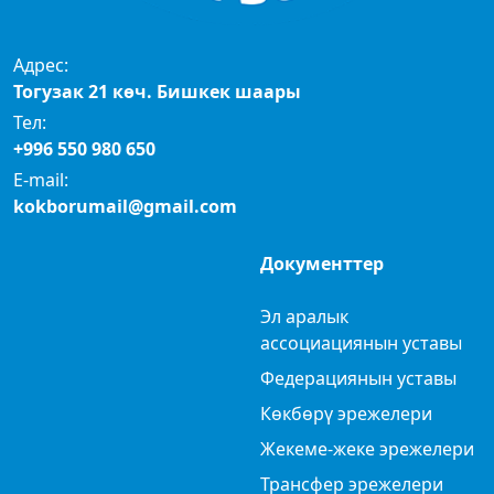
Адрес:
Тогузак 21 көч. Бишкек шаары
Тел:
+996 550 980 650
E-mail:
kokborumail@gmail.com
Документтер
Эл аралык
ассоциациянын уставы
Федерациянын уставы
Көкбөрү эрежелери
Жекеме-жеке эрежелери
Трансфер эрежелери