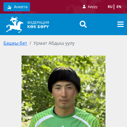
Анкета
Кирүү
RU
EN
ФЕДЕРАЦИЯ
КӨК БӨРҮ
Башкы бет
Урмат Абдыш уулу