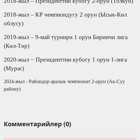
2018-жыл – Президенттин кубогу 2-орун (Толкун)
2018-жыл – КР чемпиондугу 2 орун (Ысык-К
өл
облусу
)
2019-жыл – 9-май турнири 1 орун
Б
иринчи лига
(Көл-Төр)
2020-жыл − Президенттин кубогу 1 орун 1-лига
(Мурас)
2024-жыл - Райондор аралык чемпионат 2-орун (Ак-Суу
району)
Комментарийлер (0)