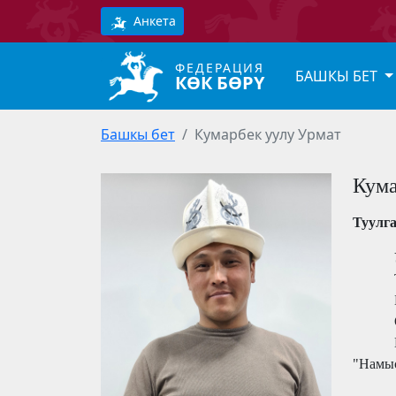
Анкета
ФЕДЕРАЦИЯ
БАШКЫ БЕТ
КӨК БӨРҮ
Башкы бет
Кумарбек уулу Урмат
Кума
Туулг
"Намыс