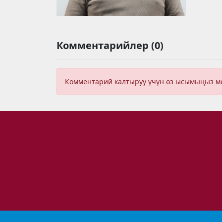
Комментарийлер (0)
Комментарий калтыруу үчүн өз ысымыңыз 