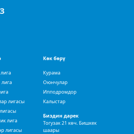
З
р
Көк бөрү
 лига
Курама
 лига
Оюнчулар
лига
Ипподромдор
лар лигасы
Калыстар
лигасы
Биздин дарек
ик лига
Тогузак 21 көч. Бишкек
өр лигасы
шаары