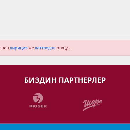
менен
кириңиз
же
каттоодон
өтүңүз.
БИЗДИН ПАРТНЕРЛЕР