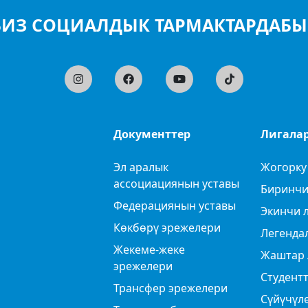
БИЗ СОЦИАЛДЫК ТАРМАКТАРДАБЫ
Документтер
Лигала
Эл аралык
Жогорку
ассоциациянын уставы
Биринчи
Федерациянын уставы
Экинчи 
Көкбөрү эрежелери
Легенда
Жекеме-жеке
Жаштар 
эрежелери
Студентт
Трансфер эрежелери
Сүйүчүл