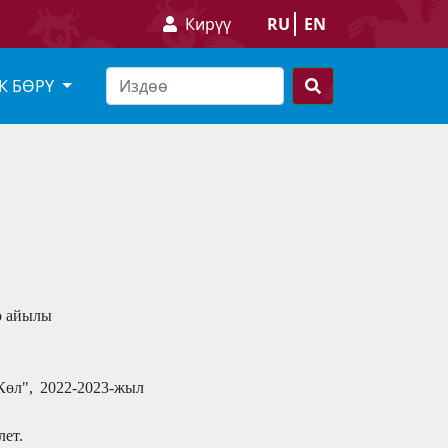
Кирүү
RU
EN
К БӨРҮ
о
айылы
Көл", 2022-2023-жыл
лет.