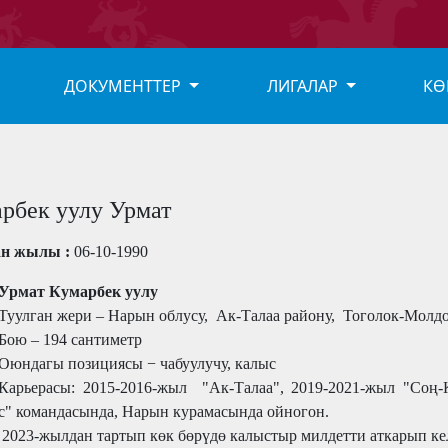
ДОКУМЕНТТЕР
ЛИГАЛАР
КӨ
рбек уулу Урмат
ан жылы :
06-10-1990
Урмат Кумарбек уулу
Туулган жери – Нарын облусу,
Ак-Талаа
району,
Тоголок-Молд
Бою –
194
сантиметр
О
юндагы позициясы − чабуулучу, калыс
Карьерасы: 2015-2016-жыл "Ак-Талаа", 2019-2021-жыл "Соң-
" командасында, Нарын курамасында ойногон.
2023-жылдан тартып көк бөрүдө калыстыр милдетти аткарып ке