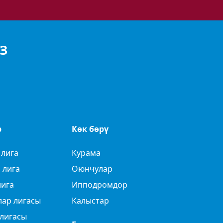
З
р
Көк бөрү
 лига
Курама
 лига
Оюнчулар
лига
Ипподромдор
лар лигасы
Калыстар
лигасы