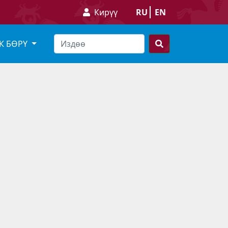
Кирүү
RU
EN
К БӨРҮ