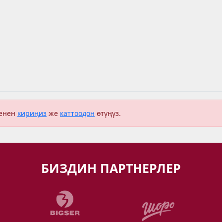
менен
кириңиз
же
каттоодон
өтүңүз.
БИЗДИН ПАРТНЕРЛЕР