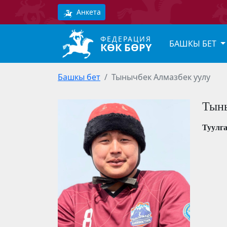
Анкета
ФЕДЕРАЦИЯ
БАШКЫ БЕТ
КӨК БӨРҮ
Башкы бет
Тынычбек Алмазбек уулу
Тыны
Туулг