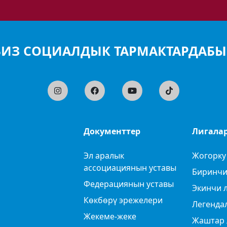
БИЗ СОЦИАЛДЫК ТАРМАКТАРДАБЫ
Документтер
Лигала
Эл аралык
Жогорку
ассоциациянын уставы
Биринчи
Федерациянын уставы
Экинчи 
Көкбөрү эрежелери
Легенда
Жекеме-жеке
Жаштар 