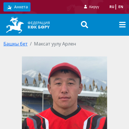
Анкета
Кирүү
RU
EN
ФЕДЕРАЦИЯ
КӨК БӨРҮ
Башкы бет
Максат уулу Арлен