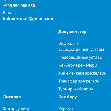
+996 550 980 650
E-mail:
kokborumail@gmail.com
Документтер
Эл аралык
ассоциациянын уставы
Федерациянын уставы
Көкбөрү эрежелери
Жекеме-жеке эрежелери
Трансфер эрежелери
Турнир жоболору
Лигалар
Көк бөрү
Жогорку лига
Курама