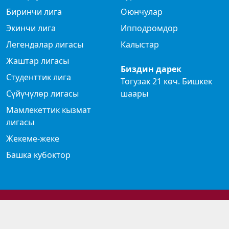
Биринчи лига
Оюнчулар
Экинчи лига
Ипподромдор
Легендалар лигасы
Калыстар
Жаштар лигасы
Биздин дарек
Студенттик лига
Тогузак 21 көч. Бишкек
Сүйүчүлөр лигасы
шаары
Мамлекеттик кызмат
лигасы
Жекеме-жеке
Башка кубоктор
© 2024 Көк бөрү федерациясы
Privacy Policy