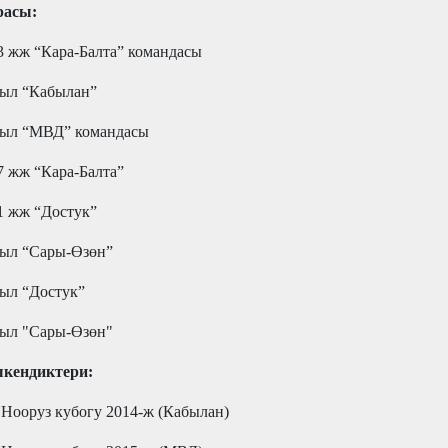
расы:
3 жж “Кара-Балта” командасы
ыл “Кабылан”
жыл “МВД” командасы
7 жж “Кара-Балта”
1 жж “Достук”
ыл “Сары-Өзөн”
ыл “Достук”
ыл "Сары-Өзөн"
кендиктери:
 Нооруз кубогу 2014-ж (Кабылан)