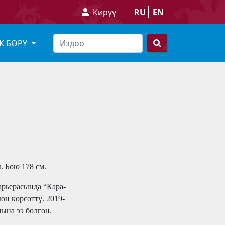
Кирүү
RU
EN
К БӨРҮ
. Бою 178 см.
арьерасында “Кара-
юн көрсөттү. 2019-
ына ээ болгон.