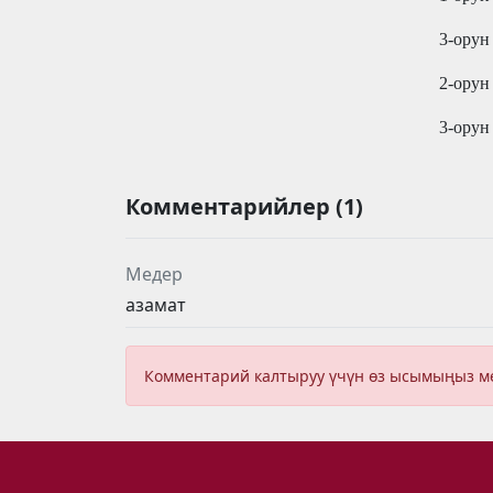
3-орун
2-орун
3
-орун
Комментарийлер (1)
Медер
азамат
Комментарий калтыруу үчүн өз ысымыңыз 