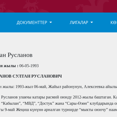
ДОКУМЕНТТЕР
ЛИГАЛАР
КӨ
ан Русланов
ан жылы :
06-05-1993
АНОВ СУЛТАН РУСЛАНОВИЧ
н жылы: 1993-жыл 06-май, Жайыл районунун, Алексеевка айылы
 Русланов улакчы катары расмий оюнду 2012-жылы баштаган. К
, “Кабылан”, “МВД”, “Достук” жана “Сары-Өзөн” клубдарында о
ы 9-май Жеңиш күнүнө арналган турнирде “мыкты оюнчу” наам