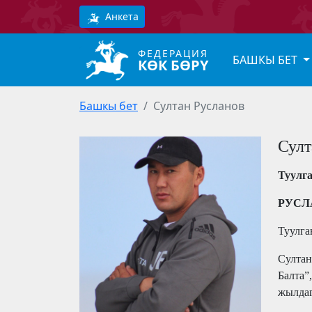
Анкета
ФЕДЕРАЦИЯ
БАШКЫ БЕТ
КӨК БӨРҮ
Башкы бет
Султан Русланов
Султ
Туулг
РУСЛ
Туулга
Султан
Балта”
жылдаг