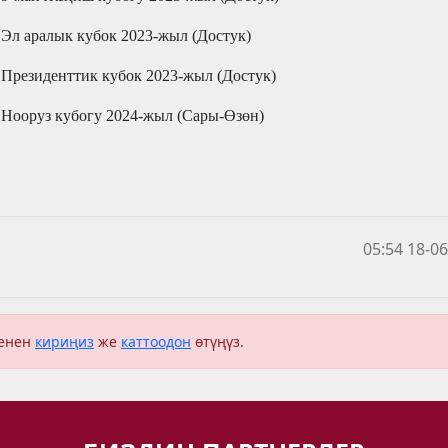
 Эл аралык кубок 2023-жыл (Достук)
 Президенттик кубок 2023-жыл (Достук)
 Нооруз кубогу 2024-жыл (
C
ары-Өзөн
)
05:54 18-0
менен
кириңиз
же
каттоодон
өтүңүз.