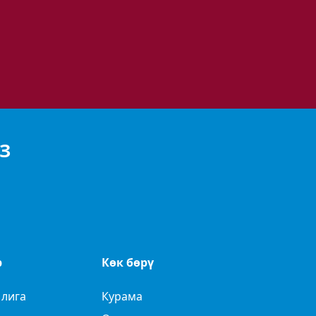
З
р
Көк бөрү
 лига
Курама