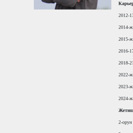
Карье
2012-1
2014-ж
2015-
2016-1
2018-2
2022-ж
2023-ж
2024-ж
Жетиш
2-орун