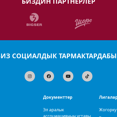
БИЗДИН ПАРТНЕРЛЕР
БИЗ СОЦИАЛДЫК ТАРМАКТАРДАБЫ
Документтер
Лигала
Эл аралык
Жогорку
ассоциациянын уставы