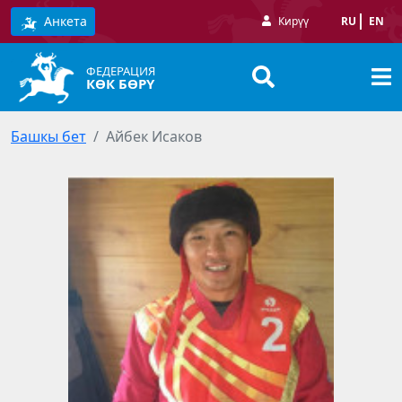
Анкета
Кирүү
RU
EN
ФЕДЕРАЦИЯ
КӨК БӨРҮ
Башкы бет
Айбек Исаков