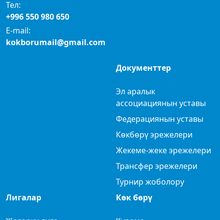
Тел:
+996 550 980 650
E-mail:
kokborumail@gmail.com
Документтер
Эл аралык
ассоциациянын уставы
Федерациянын уставы
Көкбөрү эрежелери
Жекеме-жеке эрежелери
Трансфер эрежелери
Турнир жоболору
Лигалар
Көк бөрү