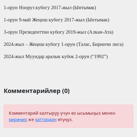
1-орун Нооруз кубогу
2017-жыл
(Ынтымак)
1-орун 9-май Жеңиш кубогу
2017-жыл
(Ынтымак)
3-орун Президенттин кубогу 2019-жыл (Алкан-Ата)
2024-жыл – Жеңиш кубогу 1-орун (Талас, Биринчи лига)
2024-жыл Муундар аралык кубок 2-орун (“199
2
”)
Комментарийлер (0)
Комментарий калтыруу үчүн өз ысымыңыз менен
кириңиз
же
каттоодон
өтүңүз.