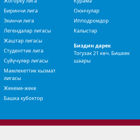
Жогорку лига
Курама
Биринчи лига
Оюнчулар
Экинчи лига
Ипподромдор
Легендалар лигасы
Калыстар
Жаштар лигасы
Биздин дарек
Студенттик лига
Тогузак 21 көч. Бишкек
Сүйүчүлөр лигасы
шаары
Мамлекеттик кызмат
лигасы
Жекеме-жеке
Башка кубоктор
© 2024 Көк бөрү федерациясы
Privacy Policy