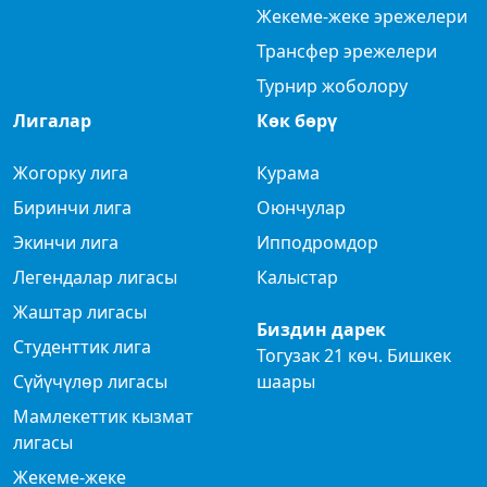
Жекеме-жеке эрежелери
Трансфер эрежелери
Турнир жоболору
Лигалар
Көк бөрү
Жогорку лига
Курама
Биринчи лига
Оюнчулар
Экинчи лига
Ипподромдор
Легендалар лигасы
Калыстар
Жаштар лигасы
Биздин дарек
Студенттик лига
Тогузак 21 көч. Бишкек
Сүйүчүлөр лигасы
шаары
Мамлекеттик кызмат
лигасы
Жекеме-жеке