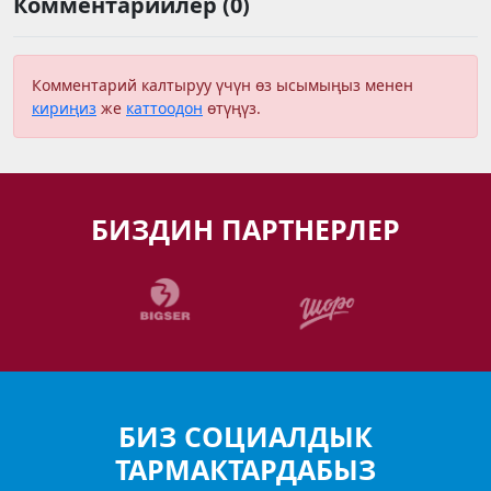
Комментарийлер (0)
Комментарий калтыруу үчүн өз ысымыңыз менен
кириңиз
же
каттоодон
өтүңүз.
БИЗДИН ПАРТНЕРЛЕР
БИЗ СОЦИАЛДЫК
ТАРМАКТАРДАБЫЗ