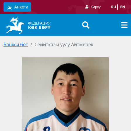
Анкета
Кирүү
RU
EN
ФЕДЕРАЦИЯ
КӨК БӨРҮ
Башкы бет
Сейитказы уулу Айтмерек