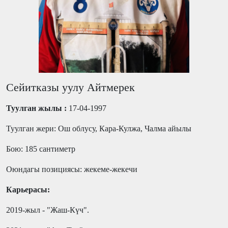
Сейитказы уулу Айтмерек
Туулган жылы :
17-04-1997
Туулган жери: Ош облусу, Кара-Кулжа, Чалма айылы
Бою: 185 сантиметр
Оюндагы позициясы: жекеме-жекечи
Карьерасы:
2019-жыл - "Жаш-Күч".