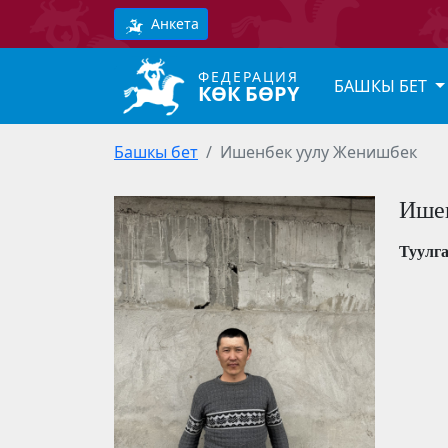
Анкета
ФЕДЕРАЦИЯ
БАШКЫ БЕТ
КӨК БӨРҮ
Башкы бет
Ишенбек уулу Женишбек
Ише
Туулг