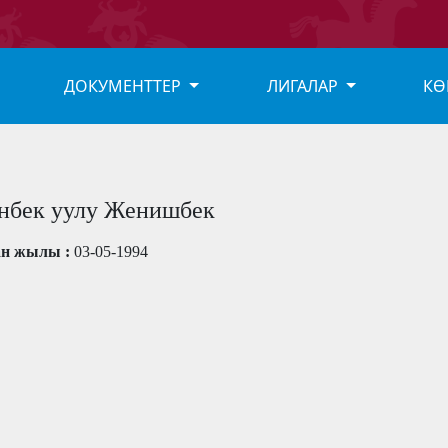
ДОКУМЕНТТЕР
ЛИГАЛАР
КӨ
нбек уулу Женишбек
ан жылы :
03-05-1994