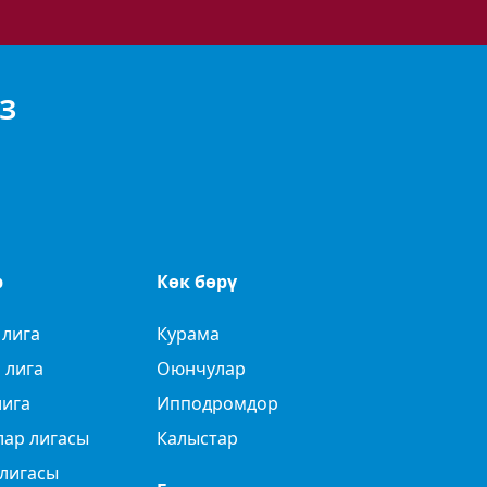
З
р
Көк бөрү
 лига
Курама
 лига
Оюнчулар
лига
Ипподромдор
лар лигасы
Калыстар
лигасы