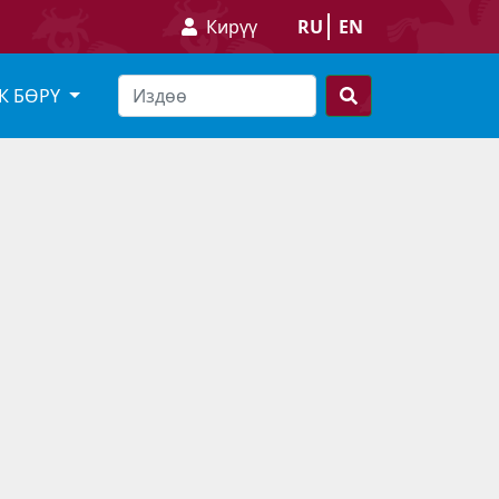
Кирүү
RU
EN
К БӨРҮ