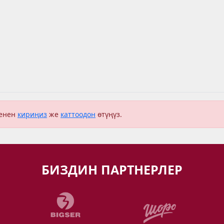
менен
кириңиз
же
каттоодон
өтүңүз.
БИЗДИН ПАРТНЕРЛЕР