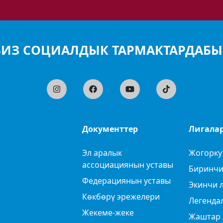
БИЗ СОЦИАЛДЫК ТАРМАКТАРДАБЫ
Документтер
Лигала
Эл аралык
Жогорку
ассоциациянын уставы
Биринчи
Федерациянын уставы
Экинчи 
Көкбөрү эрежелери
Легенда
Жекеме-жеке
Жаштар 