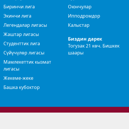
Биринчи лига
Оюнчулар
Экинчи лига
Ипподромдор
Легендалар лигасы
Калыстар
Жаштар лигасы
Биздин дарек
Студенттик лига
Тогузак 21 көч. Бишкек
Сүйүчүлөр лигасы
шаары
Мамлекеттик кызмат
лигасы
Жекеме-жеке
Башка кубоктор
© 2024 Көк бөрү федерациясы
Privacy Policy