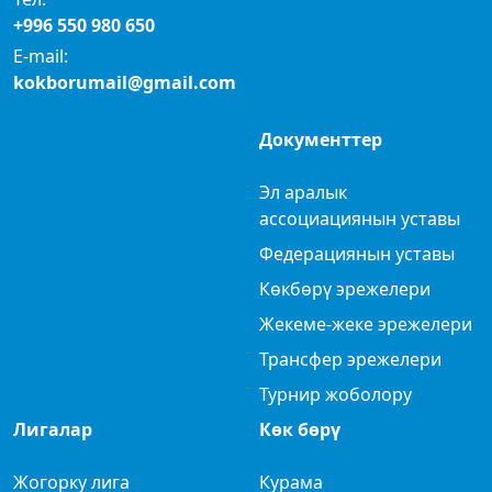
+996 550 980 650
E-mail:
kokborumail@gmail.com
Документтер
Эл аралык
ассоциациянын уставы
Федерациянын уставы
Көкбөрү эрежелери
Жекеме-жеке эрежелери
Трансфер эрежелери
Турнир жоболору
Лигалар
Көк бөрү
Жогорку лига
Курама