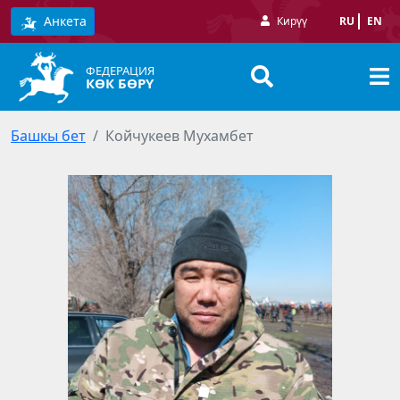
Анкета
Кирүү
RU
EN
ФЕДЕРАЦИЯ
КӨК БӨРҮ
Башкы бет
Койчукеев Мухамбет