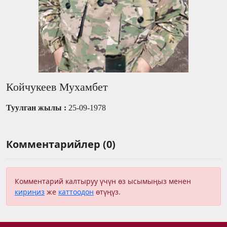
Койчукеев Мухамбет
Туулган жылы :
25-09-1978
Комментарийлер (0)
Комментарий калтыруу үчүн өз ысымыңыз менен
кириңиз
же
каттоодон
өтүңүз.