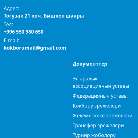
Адрес:
Тогузак 21 көч. Бишкек шаары
Тел:
+996 550 980 650
E-mail:
kokborumail@gmail.com
Документтер
Эл аралык
ассоциациянын уставы
Федерациянын уставы
Көкбөрү эрежелери
Жекеме-жеке эрежелери
Трансфер эрежелери
Турнир жоболору