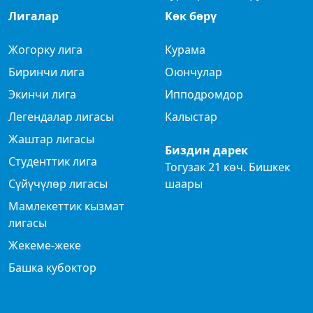
Лигалар
Көк бөрү
Жогорку лига
Курама
Биринчи лига
Оюнчулар
Экинчи лига
Ипподромдор
Легендалар лигасы
Калыстар
Жаштар лигасы
Биздин дарек
Студенттик лига
Тогузак 21 көч. Бишкек
Сүйүчүлөр лигасы
шаары
Мамлекеттик кызмат
лигасы
Жекеме-жеке
Башка кубоктор