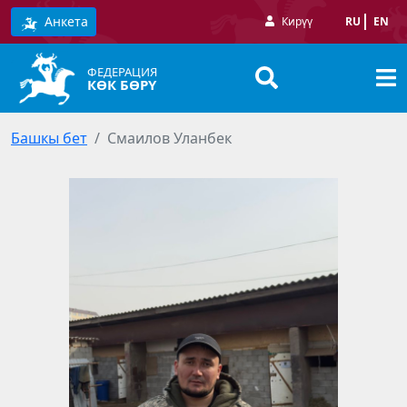
Анкета
Кирүү
RU
EN
ФЕДЕРАЦИЯ
КӨК БӨРҮ
Башкы бет
Смаилов Уланбек