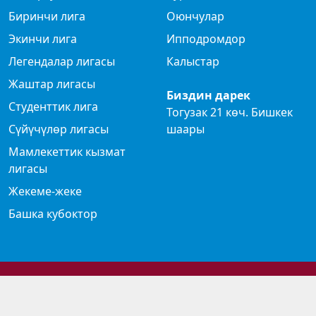
Биринчи лига
Оюнчулар
Экинчи лига
Ипподромдор
Легендалар лигасы
Калыстар
Жаштар лигасы
Биздин дарек
Студенттик лига
Тогузак 21 көч. Бишкек
Сүйүчүлөр лигасы
шаары
Мамлекеттик кызмат
лигасы
Жекеме-жеке
Башка кубоктор
© 2024 Көк бөрү федерациясы
Privacy Policy