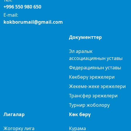
+996 550 980 650
E-mail:
kokborumail@gmail.com
Документтер
Эл аралык
ассоциациянын уставы
Федерациянын уставы
Көкбөрү эрежелери
Жекеме-жеке эрежелери
Трансфер эрежелери
Турнир жоболору
Лигалар
Көк бөрү
Жогорку лига
Курама