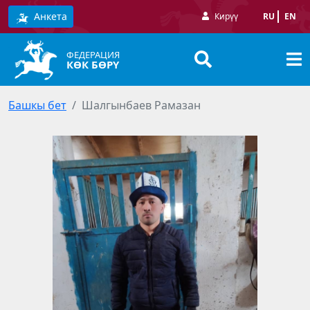
Анкета
Кирүү
RU
EN
ФЕДЕРАЦИЯ
КӨК БӨРҮ
Башкы бет
Шалгынбаев Рамазан