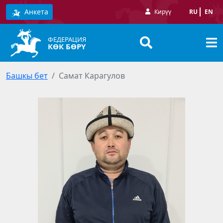
Анкета
Кирүү
RU
EN
ФЕДЕРАЦИЯ
КӨК БӨРҮ
Башкы бет
Самат Карагулов