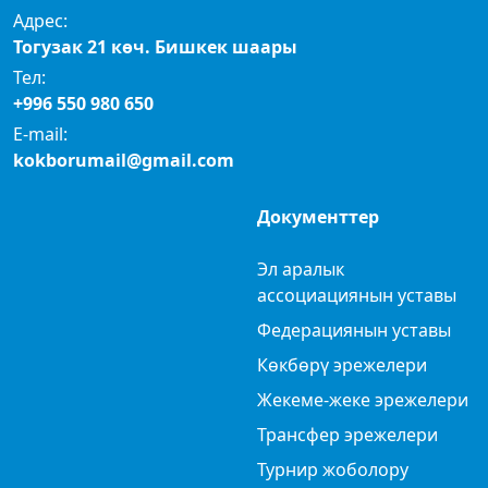
Адрес:
Тогузак 21 көч. Бишкек шаары
Тел:
+996 550 980 650
E-mail:
kokborumail@gmail.com
Документтер
Эл аралык
ассоциациянын уставы
Федерациянын уставы
Көкбөрү эрежелери
Жекеме-жеке эрежелери
Трансфер эрежелери
Турнир жоболору