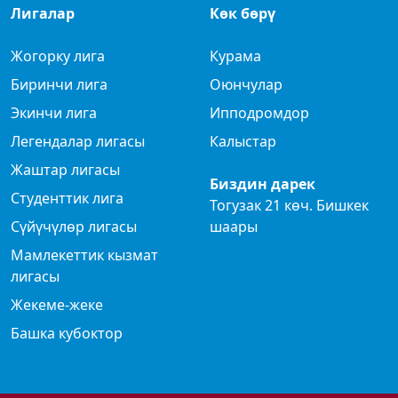
Лигалар
Көк бөрү
Жогорку лига
Курама
Биринчи лига
Оюнчулар
Экинчи лига
Ипподромдор
Легендалар лигасы
Калыстар
Жаштар лигасы
Биздин дарек
Студенттик лига
Тогузак 21 көч. Бишкек
Сүйүчүлөр лигасы
шаары
Мамлекеттик кызмат
лигасы
Жекеме-жеке
Башка кубоктор