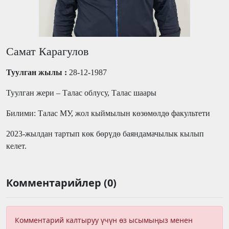
Самат Карагулов
Туулган жылы :
28-12-1987
Туулган жери – Талас облусу, Талас шаары
Билими: Талас МУ, жол кыймылын көзөмөлдө факультети
2023-жылдан тартып көк бөрүдө баяндамачылык кылып
келет.
Комментарийлер (0)
Комментарий калтыруу үчүн өз ысымыңыз менен