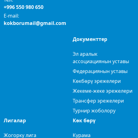
+996 550 980 650
E-mail:
kokborumail@gmail.com
Документтер
Эл аралык
ассоциациянын уставы
Федерациянын уставы
Көкбөрү эрежелери
Жекеме-жеке эрежелери
Трансфер эрежелери
Турнир жоболору
Лигалар
Көк бөрү
Жогорку лига
Курама