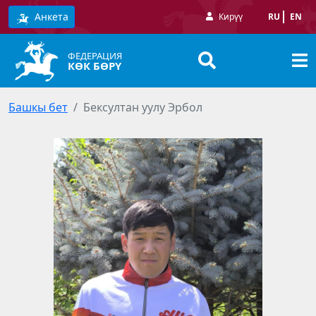
Анкета
Кирүү
RU
EN
ФЕДЕРАЦИЯ
КӨК БӨРҮ
Башкы бет
Бексултан уулу Эрбол