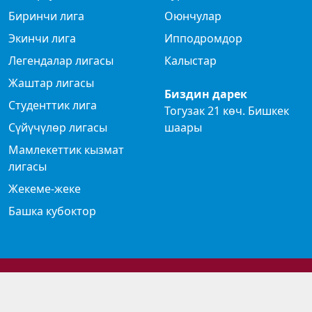
Биринчи лига
Оюнчулар
Экинчи лига
Ипподромдор
Легендалар лигасы
Калыстар
Жаштар лигасы
Биздин дарек
Студенттик лига
Тогузак 21 көч. Бишкек
Сүйүчүлөр лигасы
шаары
Мамлекеттик кызмат
лигасы
Жекеме-жеке
Башка кубоктор
© 2024 Көк бөрү федерациясы
Privacy Policy