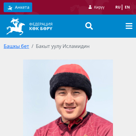
Анкета
Кирүү
RU
EN
ФЕДЕРАЦИЯ
КӨК БӨРҮ
Башкы бет
Бакыт уулу Исламидин