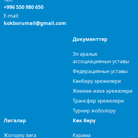
+996 550 980 650
E-mail:
kokborumail@gmail.com
Документтер
Эл аралык
ассоциациянын уставы
Федерациянын уставы
Көкбөрү эрежелери
Жекеме-жеке эрежелери
Трансфер эрежелери
Турнир жоболору
Лигалар
Көк бөрү
Жогорку лига
Курама