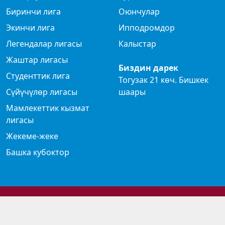
Биринчи лига
Оюнчулар
Экинчи лига
Ипподромдор
Легендалар лигасы
Калыстар
Жаштар лигасы
Биздин дарек
Студенттик лига
Тогузак 21 көч. Бишкек
Сүйүчүлөр лигасы
шаары
Мамлекеттик кызмат
лигасы
Жекеме-жеке
Башка кубоктор
© 2024 Көк бөрү федерациясы
Privacy Policy