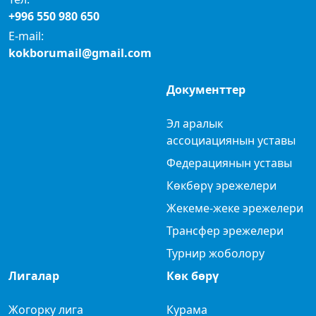
+996 550 980 650
E-mail:
kokborumail@gmail.com
Документтер
Эл аралык
ассоциациянын уставы
Федерациянын уставы
Көкбөрү эрежелери
Жекеме-жеке эрежелери
Трансфер эрежелери
Турнир жоболору
Лигалар
Көк бөрү
Жогорку лига
Курама