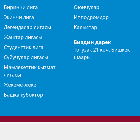
Биринчи лига
Оюнчулар
Экинчи лига
Ипподромдор
Легендалар лигасы
Калыстар
Жаштар лигасы
Биздин дарек
Студенттик лига
Тогузак 21 көч. Бишкек
Сүйүчүлөр лигасы
шаары
Мамлекеттик кызмат
лигасы
Жекеме-жеке
Башка кубоктор
© 2024 Көк бөрү федерациясы
Privacy Policy