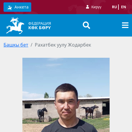
Анкета
Кирүү
RU
EN
ФЕДЕРАЦИЯ
КӨК БӨРҮ
Башкы бет
Рахатбек уулу Жодарбек