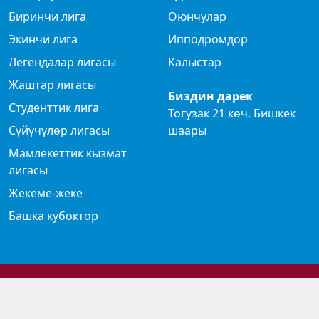
Биринчи лига
Оюнчулар
Экинчи лига
Ипподромдор
Легендалар лигасы
Калыстар
Жаштар лигасы
Биздин дарек
Студенттик лига
Тогузак 21 көч. Бишкек
Сүйүчүлөр лигасы
шаары
Мамлекеттик кызмат
лигасы
Жекеме-жеке
Башка кубоктор
© 2024 Көк бөрү федерациясы
Privacy Policy