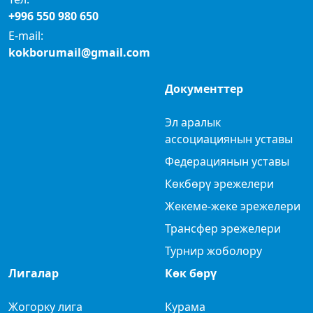
+996 550 980 650
E-mail:
kokborumail@gmail.com
Документтер
Эл аралык
ассоциациянын уставы
Федерациянын уставы
Көкбөрү эрежелери
Жекеме-жеке эрежелери
Трансфер эрежелери
Турнир жоболору
Лигалар
Көк бөрү
Жогорку лига
Курама