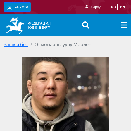
Анкета
Кирүү
RU
EN
ФЕДЕРАЦИЯ
КӨК БӨРҮ
Башкы бет
Осмонаалы уулу Марлен