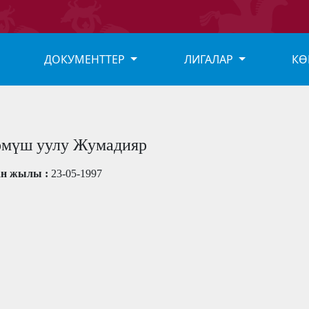
ДОКУМЕНТТЕР
ЛИГАЛАР
КӨ
өмүш уулу Жумадияр
ан жылы :
23-05-1997