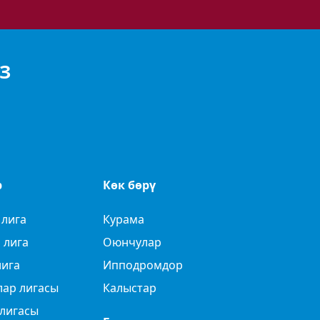
З
р
Көк бөрү
 лига
Курама
 лига
Оюнчулар
лига
Ипподромдор
лар лигасы
Калыстар
лигасы