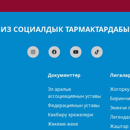
БИЗ СОЦИАЛДЫК ТАРМАКТАРДАБЫ
Документтер
Лигала
Эл аралык
Жогорку
ассоциациянын уставы
Биринчи
Федерациянын уставы
Экинчи 
Көкбөрү эрежелери
Легенда
Жекеме-жеке
Жаштар 