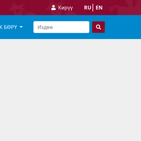
Кирүү
RU
EN
К БӨРҮ