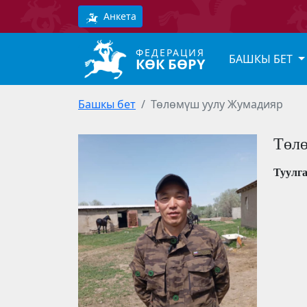
Анкета
ФЕДЕРАЦИЯ
БАШКЫ БЕТ
КӨК БӨРҮ
Башкы бет
Төлөмүш уулу Жумадияр
Төл
Туулг