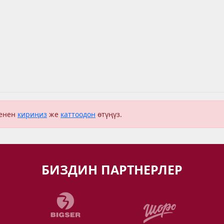
менен
кириңиз
же
каттоодон
өтүңүз.
БИЗДИН ПАРТНЕРЛЕР