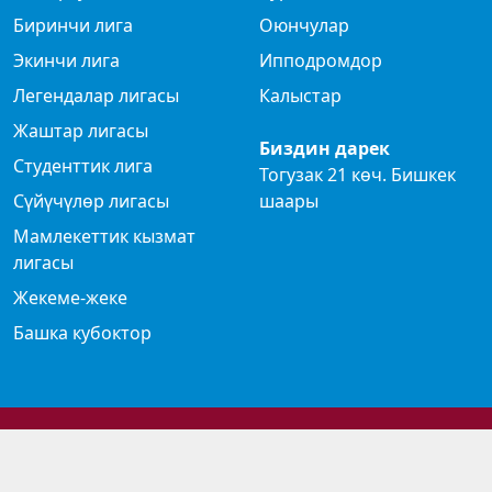
Биринчи лига
Оюнчулар
Экинчи лига
Ипподромдор
Легендалар лигасы
Калыстар
Жаштар лигасы
Биздин дарек
Студенттик лига
Тогузак 21 көч. Бишкек
Сүйүчүлөр лигасы
шаары
Мамлекеттик кызмат
лигасы
Жекеме-жеке
Башка кубоктор
© 2024 Көк бөрү федерациясы
Privacy Policy