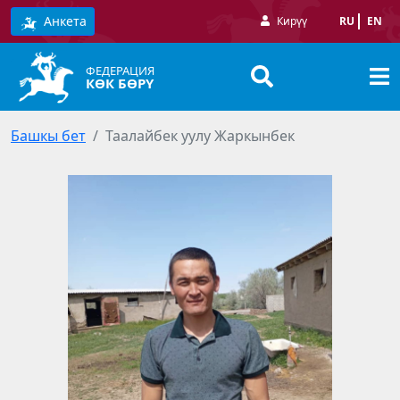
Анкета
Кирүү
RU
EN
ФЕДЕРАЦИЯ
КӨК БӨРҮ
Башкы бет
Таалайбек уулу Жаркынбек