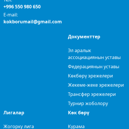
+996 550 980 650
E-mail:
kokborumail@gmail.com
Документтер
Эл аралык
ассоциациянын уставы
Федерациянын уставы
Көкбөрү эрежелери
Жекеме-жеке эрежелери
Трансфер эрежелери
Турнир жоболору
Лигалар
Көк бөрү
Жогорку лига
Курама