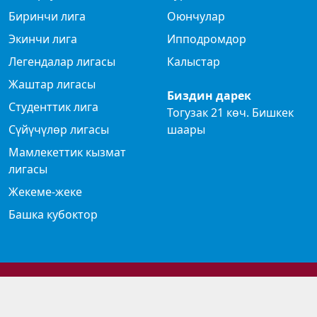
Биринчи лига
Оюнчулар
Экинчи лига
Ипподромдор
Легендалар лигасы
Калыстар
Жаштар лигасы
Биздин дарек
Студенттик лига
Тогузак 21 көч. Бишкек
Сүйүчүлөр лигасы
шаары
Мамлекеттик кызмат
лигасы
Жекеме-жеке
Башка кубоктор
© 2024 Көк бөрү федерациясы
Privacy Policy