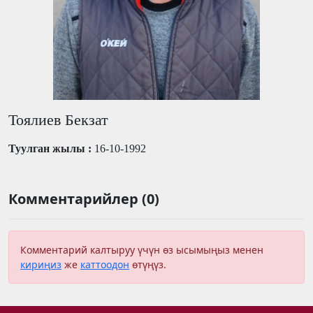
Тоялиев Бекзат
Туулган жылы :
16-10-1992
Комментарийлер (0)
Комментарий калтыруу үчүн өз ысымыңыз менен
кириңиз
же
каттоодон
өтүңүз.