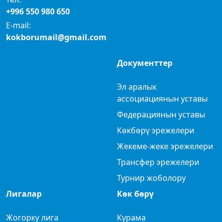
+996 550 980 650
E-mail:
kokborumail@gmail.com
Документтер
Эл аралык
ассоциациянын уставы
Федерациянын уставы
Көкбөрү эрежелери
Жекеме-жеке эрежелери
Трансфер эрежелери
Турнир жоболору
Лигалар
Көк бөрү
Жогорку лига
Курама