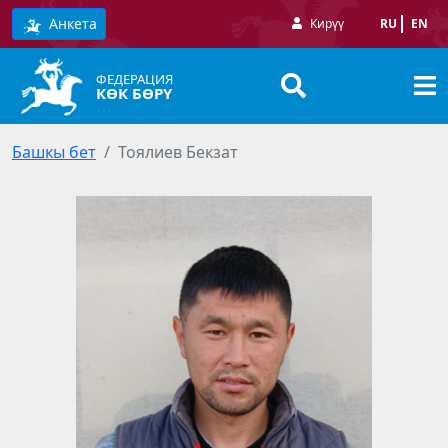
Анкета
Кирүү
RU
EN
ФЕДЕРАЦИЯ
КӨК БӨРҮ
Башкы бет
Тоялиев Бекзат