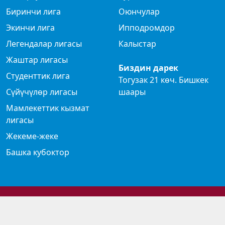
Биринчи лига
Оюнчулар
Экинчи лига
Ипподромдор
Легендалар лигасы
Калыстар
Жаштар лигасы
Биздин дарек
Студенттик лига
Тогузак 21 көч. Бишкек
Сүйүчүлөр лигасы
шаары
Мамлекеттик кызмат
лигасы
Жекеме-жеке
Башка кубоктор
© 2024 Көк бөрү федерациясы
Privacy Policy