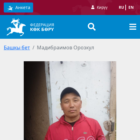
Анкета
Кирүү
RU
EN
ФЕДЕРАЦИЯ
КӨК БӨРҮ
Башкы бет
Мадибраимов Орозкул