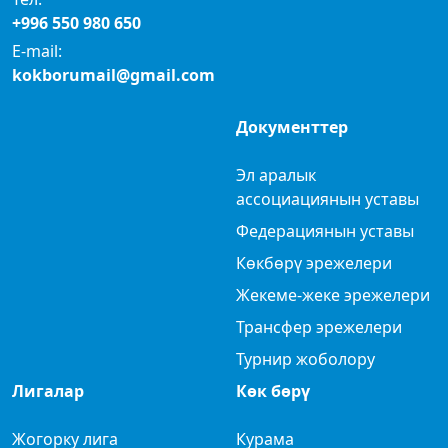
+996 550 980 650
E-mail:
kokborumail@gmail.com
Документтер
Эл аралык
ассоциациянын уставы
Федерациянын уставы
Көкбөрү эрежелери
Жекеме-жеке эрежелери
Трансфер эрежелери
Турнир жоболору
Лигалар
Көк бөрү
Жогорку лига
Курама