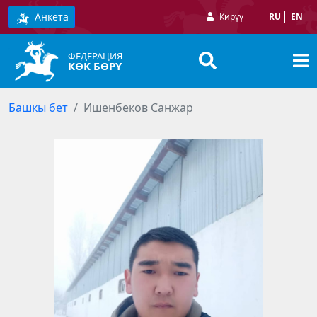
Анкета
Кирүү
RU
EN
ФЕДЕРАЦИЯ
КӨК БӨРҮ
Башкы бет
Ишенбеков Санжар