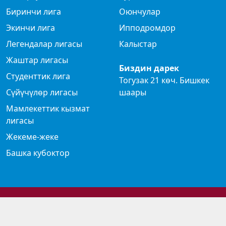
Биринчи лига
Оюнчулар
Экинчи лига
Ипподромдор
Легендалар лигасы
Калыстар
Жаштар лигасы
Биздин дарек
Студенттик лига
Тогузак 21 көч. Бишкек
Сүйүчүлөр лигасы
шаары
Мамлекеттик кызмат
лигасы
Жекеме-жеке
Башка кубоктор
© 2024 Көк бөрү федерациясы
Privacy Policy