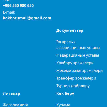
+996 550 980 650
E-mail:
kokborumail@gmail.com
Документтер
Эл аралык
ассоциациянын уставы
Федерациянын уставы
Көкбөрү эрежелери
Жекеме-жеке эрежелери
Трансфер эрежелери
Турнир жоболору
Лигалар
Көк бөрү
Жогорку лига
Курама