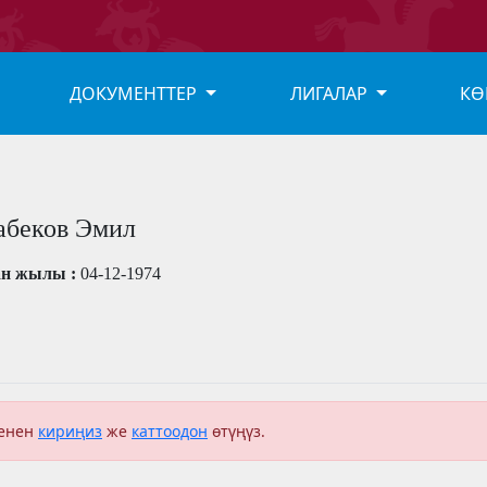
ДОКУМЕНТТЕР
ЛИГАЛАР
КӨ
абеков Эмил
ан жылы :
04-12-1974
менен
кириңиз
же
каттоодон
өтүңүз.