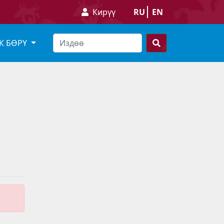
Кирүү
RU
EN
К БӨРҮ