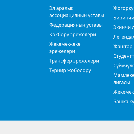
Эл аралык
Жогорку
ассоциациянын уставы
Биринчи
Федерациянын уставы
Экинчи 
Көкбөрү эрежелери
Легенда
Жекеме-жеке
Жаштар 
эрежелери
Студентт
Трансфер эрежелери
Сүйүчүл
Турнир жоболору
Мамлеке
лигасы
Жекеме-
Башка к