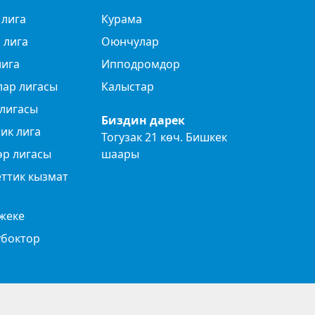
 лига
Курама
 лига
Оюнчулар
лига
Ипподромдор
лар лигасы
Калыстар
лигасы
Биздин дарек
ик лига
Тогузак 21 көч. Бишкек
өр лигасы
шаары
ттик кызмат
жеке
убоктор
Privacy Policy