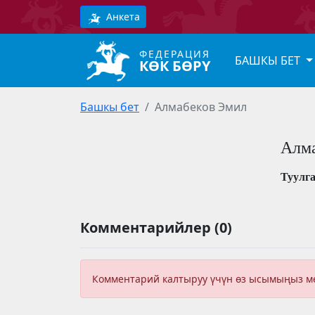
Анкета
ФЕДЕРАЦИЯ
БАШКЫ БЕТ
КӨК БӨРҮ
Башкы бет
Алмабеков Эмил
Алм
Туулг
Комментарийлер (0)
Комментарий калтыруу үчүн өз ысымыңыз 