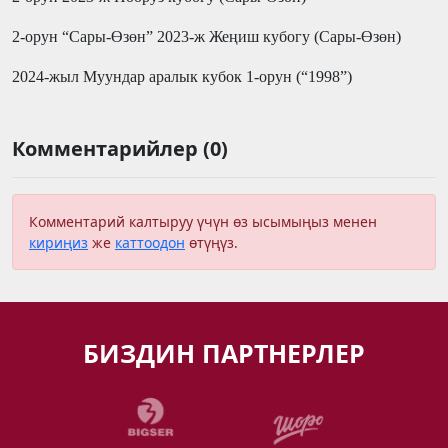
2-орун “Сары-Өзөн” 2023-ж Жеңиш кубогу (Сары-Өзөн)
2024-жыл Муундар аралык кубок 1-орун (“1998”)
Комментарийлер (0)
Комментарий калтыруу үчүн өз ысымыңыз менен
кириңиз
же
каттоодон
өтүңүз.
БИЗДИН ПАРТНЕРЛЕР