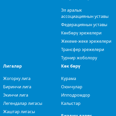
Эл аралык
ассоциациянын уставы
Федерациянын уставы
Көкбөрү эрежелери
Жекеме-жеке эрежелери
Трансфер эрежелери
Турнир жоболору
Лигалар
Көк бөрү
Жогорку лига
Курама
Биринчи лига
Оюнчулар
Экинчи лига
Ипподромдор
Легендалар лигасы
Калыстар
Жаштар лигасы
Биздин дарек