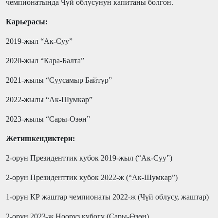
чемпионатында Чүй облусунун капитаны болгон.
Карьерасы:
2019-жыл “Ак-Суу”
2020-жыл “Кара-Балта”
2021-жылы “Суусамыр Байтур”
2022-жылы “Ак-Шумкар”
2023-жылы “Сары-Өзөн”
Жетишкендиктери:
2-орун Президенттик кубок 2019-жыл (“Ак-Суу”)
2-орун Президенттик кубок 2022-ж (“Ак-Шумкар”)
1-орун КР жаштар чемпионаты 2022-ж (Чүй облусу, жаштар)
2-орун 2023-ж Нооруз кубогу (Сары-Өзөн)