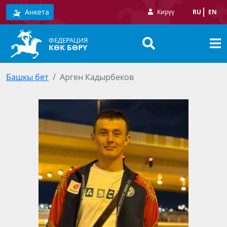
Анкета
Кирүү
RU
EN
ФЕДЕРАЦИЯ
КӨК БӨРҮ
Башкы бет
Арген Кадырбеков