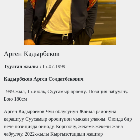
Арген Кадырбеков
Туулган жылы :
15-07-1999
Кадырбеков Арген Солдатбекович
1999-жыл, 15-июль, Суусамыр өрөөнү. Позиция чабуулчу.
Бою 180см
Арген Кадырбеков Чүй облусунун Жайыл районуна
караштуу Суусамыр өрөөнүнөн чыккан улакчы. Оюнда бир
нече позицияда ойноду. Коргоочу, жекеме-жекечи жана
чабуулчу. 2022-жылы Кыргызстандын жаштар