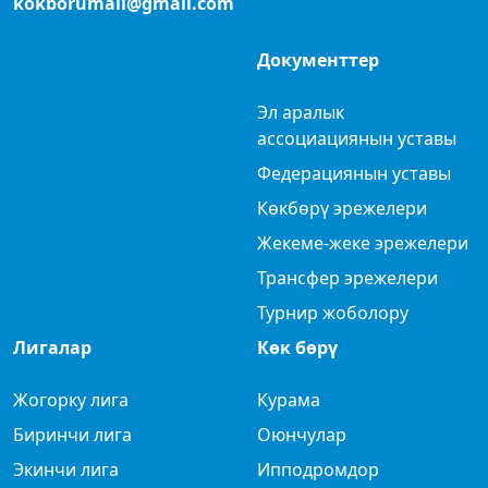
kokborumail@gmail.com
Документтер
Эл аралык
ассоциациянын уставы
Федерациянын уставы
Көкбөрү эрежелери
Жекеме-жеке эрежелери
Трансфер эрежелери
Турнир жоболору
Лигалар
Көк бөрү
Жогорку лига
Курама
Биринчи лига
Оюнчулар
Экинчи лига
Ипподромдор