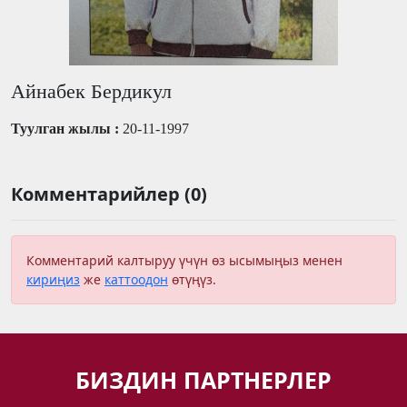
Айнабек Бердикул
Туулган жылы :
20-11-1997
Комментарийлер (0)
Комментарий калтыруу үчүн өз ысымыңыз менен
кириңиз
же
каттоодон
өтүңүз.
БИЗДИН ПАРТНЕРЛЕР