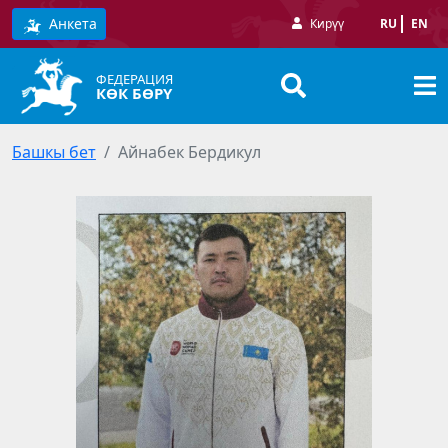
Анкета
Кирүү
RU
EN
ФЕДЕРАЦИЯ
КӨК БӨРҮ
Башкы бет
Айнабек Бердикул