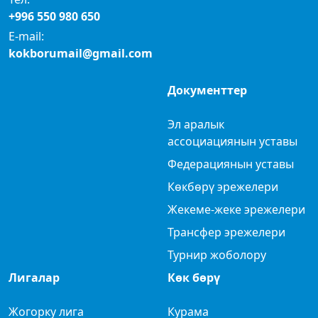
+996 550 980 650
E-mail:
kokborumail@gmail.com
Документтер
Эл аралык
ассоциациянын уставы
Федерациянын уставы
Көкбөрү эрежелери
Жекеме-жеке эрежелери
Трансфер эрежелери
Турнир жоболору
Лигалар
Көк бөрү
Жогорку лига
Курама