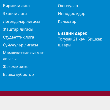
Биринчи лига
Оюнчулар
Экинчи лига
Ипподромдор
Легендалар лигасы
Калыстар
Жаштар лигасы
Биздин дарек
Студенттик лига
Тогузак 21 көч. Бишкек
Сүйүчүлөр лигасы
шаары
Мамлекеттик кызмат
лигасы
Жекеме-жеке
Башка кубоктор
© 2024 Көк бөрү федерациясы
Privacy Policy