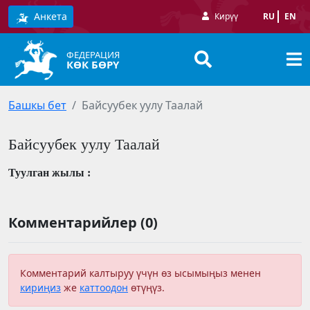
Анкета
Кирүү
RU
EN
ФЕДЕРАЦИЯ
КӨК БӨРҮ
Башкы бет
Байсуубек уулу Таалай
Байсуубек уулу Таалай
Туулган жылы :
Комментарийлер (0)
Комментарий калтыруу үчүн өз ысымыңыз менен
кириңиз
же
каттоодон
өтүңүз.