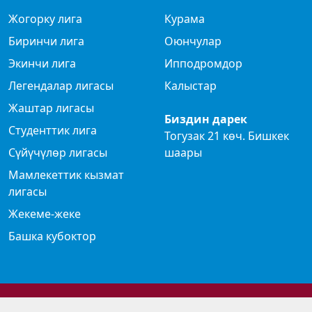
Жогорку лига
Курама
Биринчи лига
Оюнчулар
Экинчи лига
Ипподромдор
Легендалар лигасы
Калыстар
Жаштар лигасы
Биздин дарек
Студенттик лига
Тогузак 21 көч. Бишкек
Сүйүчүлөр лигасы
шаары
Мамлекеттик кызмат
лигасы
Жекеме-жеке
Башка кубоктор
© 2024 Көк бөрү федерациясы