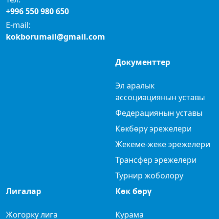
+996 550 980 650
E-mail:
kokborumail@gmail.com
Документтер
Эл аралык
ассоциациянын уставы
Федерациянын уставы
Көкбөрү эрежелери
Жекеме-жеке эрежелери
Трансфер эрежелери
Турнир жоболору
Лигалар
Көк бөрү
Жогорку лига
Курама