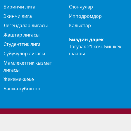
Биринчи лига
Оюнчулар
Экинчи лига
Ипподромдор
Легендалар лигасы
Калыстар
Жаштар лигасы
Биздин дарек
Студенттик лига
Тогузак 21 көч. Бишкек
Сүйүчүлөр лигасы
шаары
Мамлекеттик кызмат
лигасы
Жекеме-жеке
Башка кубоктор
© 2024 Көк бөрү федерациясы
Privacy Policy