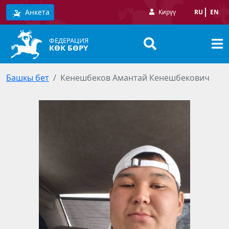
Анкета
Кирүү
RU
EN
ФЕДЕРАЦИЯ
КӨК БӨРҮ
Башкы бет
Кенешбеков Амантай Кенешбекович