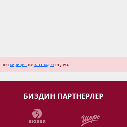
менен
кириңиз
же
каттоодон
өтүңүз.
БИЗДИН ПАРТНЕРЛЕР