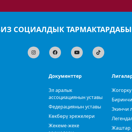
БИЗ СОЦИАЛДЫК ТАРМАКТАРДАБЫ
Документтер
Лигала
Эл аралык
Жогорку
ассоциациянын уставы
Биринчи
Федерациянын уставы
Экинчи 
Көкбөрү эрежелери
Легенда
Жекеме-жеке
Жаштар 