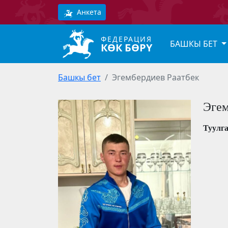
Анкета
ФЕДЕРАЦИЯ
БАШКЫ БЕТ
КӨК БӨРҮ
Башкы бет
Эгембердиев Раатбек
Эгем
Туулг