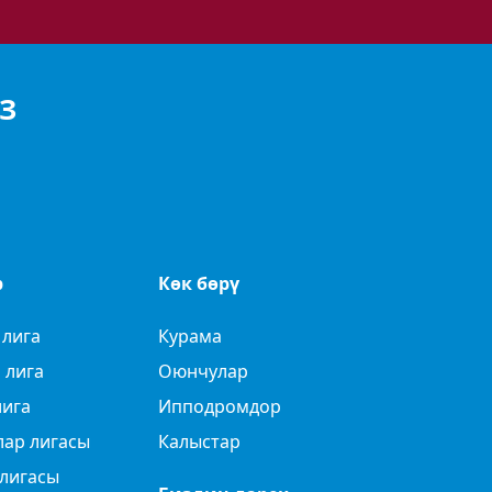
З
р
Көк бөрү
 лига
Курама
 лига
Оюнчулар
лига
Ипподромдор
лар лигасы
Калыстар
лигасы