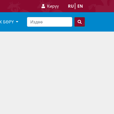
Кирүү
RU
EN
К БӨРҮ