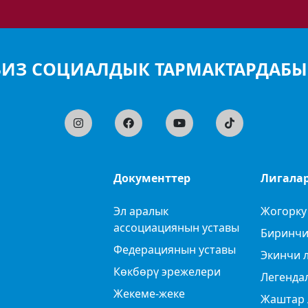
БИЗ СОЦИАЛДЫК ТАРМАКТАРДАБЫ
Документтер
Лигала
Эл аралык
Жогорку
ассоциациянын уставы
Биринчи
Федерациянын уставы
Экинчи 
Көкбөрү эрежелери
Легенда
Жекеме-жеке
Жаштар 