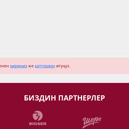
менен
кириңиз
же
каттоодон
өтүңүз.
БИЗДИН ПАРТНЕРЛЕР