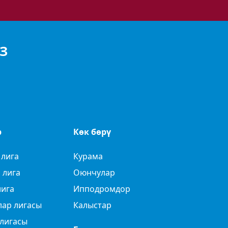
З
р
Көк бөрү
 лига
Курама
 лига
Оюнчулар
лига
Ипподромдор
лар лигасы
Калыстар
лигасы