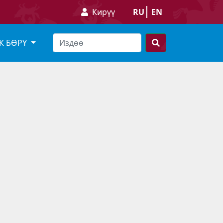
Кирүү
RU
EN
К БӨРҮ