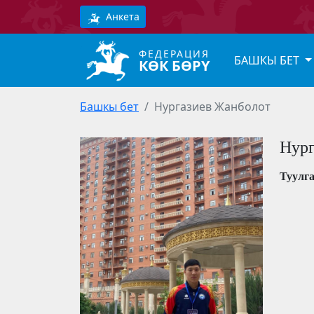
Анкета
ФЕДЕРАЦИЯ
БАШКЫ БЕТ
КӨК БӨРҮ
Башкы бет
Нургазиев Жанболот
Нург
Туулг