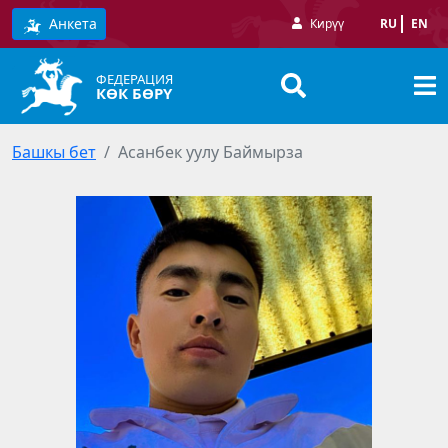
Анкета
Кирүү
RU
EN
ФЕДЕРАЦИЯ
КӨК БӨРҮ
Башкы бет
Асанбек уулу Баймырза