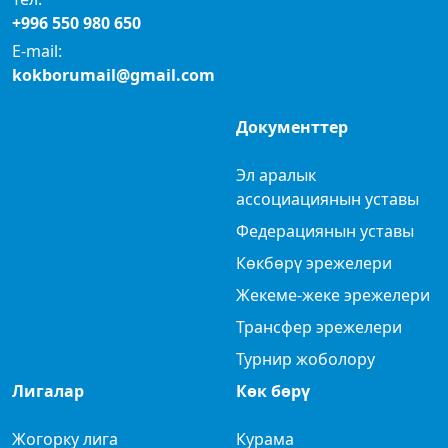
+996 550 980 650
E-mail:
kokborumail@gmail.com
Документтер
Эл аралык
ассоциациянын уставы
Федерациянын уставы
Көкбөрү эрежелери
Жекеме-жеке эрежелери
Трансфер эрежелери
Турнир жоболору
Лигалар
Көк бөрү
Жогорку лига
Курама