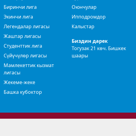
Биринчи лига
Оюнчулар
Экинчи лига
Ипподромдор
Легендалар лигасы
Калыстар
Жаштар лигасы
Биздин дарек
Студенттик лига
Тогузак 21 көч. Бишкек
Сүйүчүлөр лигасы
шаары
Мамлекеттик кызмат
лигасы
Жекеме-жеке
Башка кубоктор
© 2024 Көк бөрү федерациясы
Privacy Policy