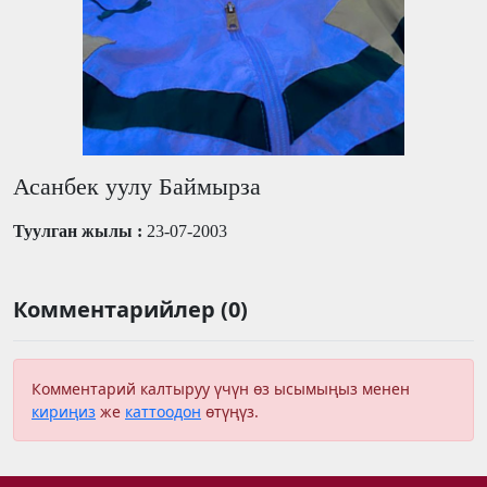
Асанбек уулу Баймырза
Туулган жылы :
23-07-2003
Комментарийлер (0)
Комментарий калтыруу үчүн өз ысымыңыз менен
кириңиз
же
каттоодон
өтүңүз.