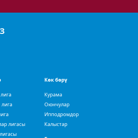
З
р
Көк бөрү
 лига
Курама
 лига
Оюнчулар
лига
Ипподромдор
лар лигасы
Калыстар
лигасы