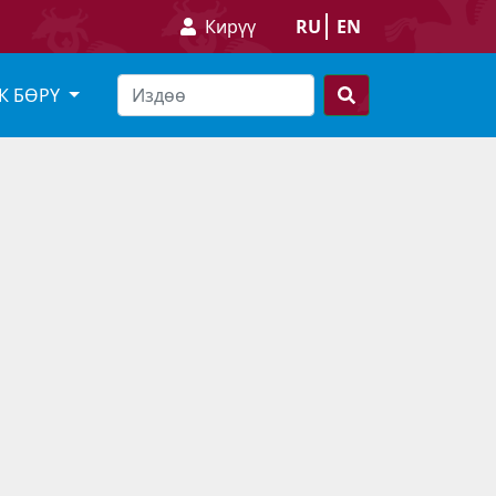
Кирүү
RU
EN
К БӨРҮ