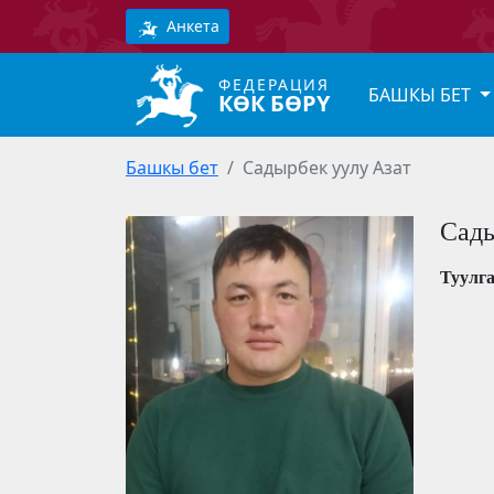
Анкета
ФЕДЕРАЦИЯ
БАШКЫ БЕТ
КӨК БӨРҮ
Башкы бет
Садырбек уулу Азат
Сады
Туулг