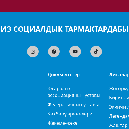
БИЗ СОЦИАЛДЫК ТАРМАКТАРДАБЫ
Документтер
Лигала
Эл аралык
Жогорку
ассоциациянын уставы
Биринчи
Федерациянын уставы
Экинчи 
Көкбөрү эрежелери
Легенда
Жекеме-жеке
Жаштар 