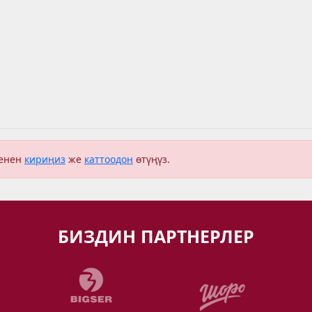
менен
кириңиз
же
каттоодон
өтүңүз.
БИЗДИН ПАРТНЕРЛЕР