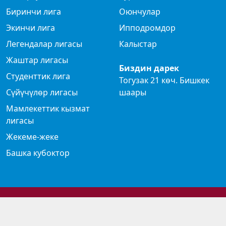
Биринчи лига
Оюнчулар
Экинчи лига
Ипподромдор
Легендалар лигасы
Калыстар
Жаштар лигасы
Биздин дарек
Студенттик лига
Тогузак 21 көч. Бишкек
Сүйүчүлөр лигасы
шаары
Мамлекеттик кызмат
лигасы
Жекеме-жеке
Башка кубоктор
© 2024 Көк бөрү федерациясы
Privacy Policy