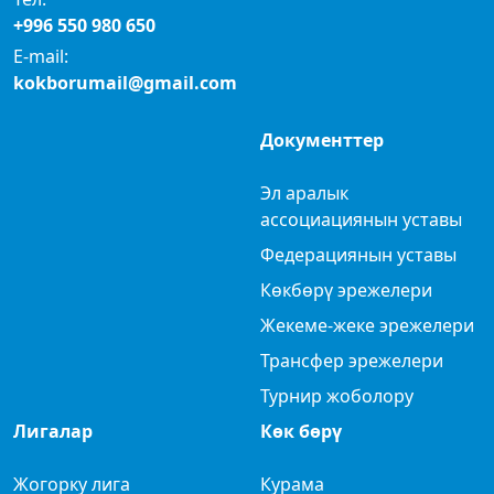
+996 550 980 650
E-mail:
kokborumail@gmail.com
Документтер
Эл аралык
ассоциациянын уставы
Федерациянын уставы
Көкбөрү эрежелери
Жекеме-жеке эрежелери
Трансфер эрежелери
Турнир жоболору
Лигалар
Көк бөрү
Жогорку лига
Курама