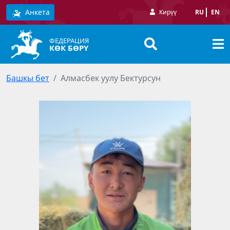
Анкета
Кирүү
RU
EN
ФЕДЕРАЦИЯ
КӨК БӨРҮ
Башкы бет
Алмасбек уулу Бектурсун