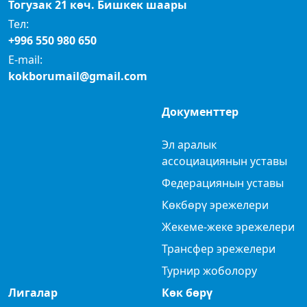
Тогузак 21 көч. Бишкек шаары
Тел:
+996 550 980 650
E-mail:
kokborumail@gmail.com
Документтер
Эл аралык
ассоциациянын уставы
Федерациянын уставы
Көкбөрү эрежелери
Жекеме-жеке эрежелери
Трансфер эрежелери
Турнир жоболору
Лигалар
Көк бөрү