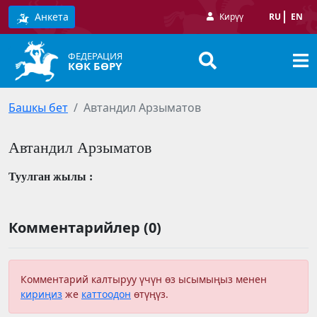
Анкета
Кирүү
RU
EN
ФЕДЕРАЦИЯ
КӨК БӨРҮ
Башкы бет
Автандил Арзыматов
Автандил Арзыматов
Туулган жылы :
Комментарийлер (0)
Комментарий калтыруу үчүн өз ысымыңыз менен
кириңиз
же
каттоодон
өтүңүз.