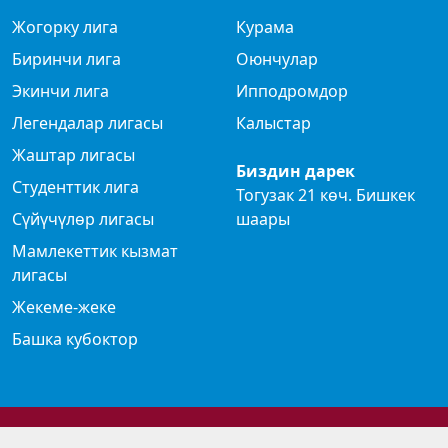
Жогорку лига
Курама
Биринчи лига
Оюнчулар
Экинчи лига
Ипподромдор
Легендалар лигасы
Калыстар
Жаштар лигасы
Биздин дарек
Студенттик лига
Тогузак 21 көч. Бишкек
Сүйүчүлөр лигасы
шаары
Мамлекеттик кызмат
лигасы
Жекеме-жеке
Башка кубоктор
© 2024 Көк бөрү федерациясы